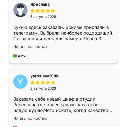
я хотела.
Ярослава
3 августа 2026
Кухню здесь заказали. Эскизы прислали в
телеграмм. Выбрали наиболее подходящий.
Согласовали день для замера. Через 3
недели кухня была уже готова. Остались
Читать полностью
довольны работой. Спасибо Ренессанс
мебель за качественную работу!
yaroslava1986
3 августа 2026
Заказала себе новый шкаф в студии
Ренессанс где ранее заказывала себе
новую кухню.Чего искать, когда качеством
вполне довольна. Служит кухня уже почти
Читать полностью
два года, нареканий нет.