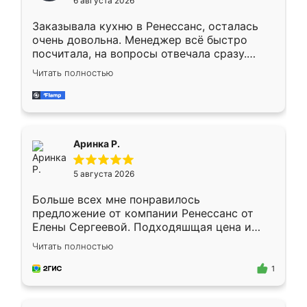
6 августа 2026
мебели буду заказывать только здесь.
Заказывала кухню в Ренессанс, осталась
очень довольна. Менеджер всё быстро
посчитала, на вопросы отвечала сразу.
Замерщик приехал в субботу, подошёл к
Читать полностью
делу со всей ответственностью. Собрали
за день, ребята работали аккуратно, даже
пыли почти не было. Качество отличное,
ящики ходят плавно, ничего не скрипит.
Всё подошло как влитое.
Аринка Р.
5 августа 2026
Больше всех мне понравилось
предложение от компании Ренессанс от
Елены Сергеевой. Подходяшщая цена и
короткие сроки изготовления. Приехавший
Читать полностью
для замера сотрудник Владислав
предложил по моему эскизу самый
1
подходящий вариант шкафа. Немного его
видоизменил, получилось даже лучше, чем