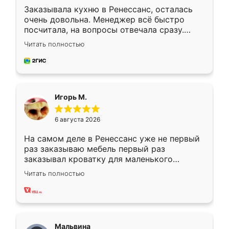
Заказывала кухню в Ренессанс, осталась
очень довольна. Менеджер всё быстро
посчитала, на вопросы отвечала сразу.
Замерщик приехал в субботу, подошёл к
Читать полностью
делу со всей ответственностью. Собрали
за день, ребята работали аккуратно, даже
пыли почти не было. Качество отличное,
ящики ходят плавно, ничего не скрипит.
Всё подошло как влитое.
Игорь М.
6 августа 2026
На самом деле в Ренессанс уже не первый
раз заказываю мебель первый раз
заказывал кроватку для маленького
ребёнка при его рождении ,во второй раз
Читать полностью
заказал шкаф-купе. По качеству очень
хорошее сборка достаточно быстрая,
также адекватные цены. До этого
сравнивал с разными конкурентами в этом
сегменте ,выбор у конкурентов куда
Мальвина