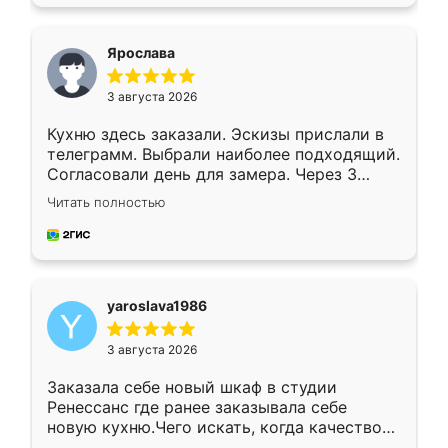
подходящий вариант шкафа. Немного его
видоизменил, получилось даже лучше, чем
я хотела.
Ярослава
3 августа 2026
Кухню здесь заказали. Эскизы прислали в
телеграмм. Выбрали наиболее подходящий.
Согласовали день для замера. Через 3
недели кухня была уже готова. Остались
Читать полностью
довольны работой. Спасибо Ренессанс
мебель за качественную работу!
yaroslava1986
3 августа 2026
Заказала себе новый шкаф в студии
Ренессанс где ранее заказывала себе
новую кухню.Чего искать, когда качеством
вполне довольна. Служит кухня уже почти