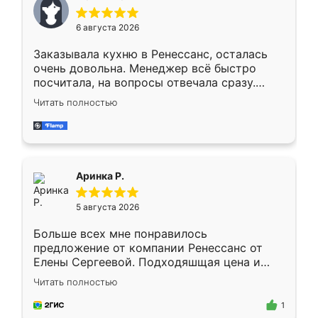
меньше, здесь же он более разнообразный.
Мне нравится ,если что-то потребуется из
6 августа 2026
мебели буду заказывать только здесь.
Заказывала кухню в Ренессанс, осталась
очень довольна. Менеджер всё быстро
посчитала, на вопросы отвечала сразу.
Замерщик приехал в субботу, подошёл к
Читать полностью
делу со всей ответственностью. Собрали
за день, ребята работали аккуратно, даже
пыли почти не было. Качество отличное,
ящики ходят плавно, ничего не скрипит.
Всё подошло как влитое.
Аринка Р.
5 августа 2026
Больше всех мне понравилось
предложение от компании Ренессанс от
Елены Сергеевой. Подходяшщая цена и
короткие сроки изготовления. Приехавший
Читать полностью
для замера сотрудник Владислав
предложил по моему эскизу самый
1