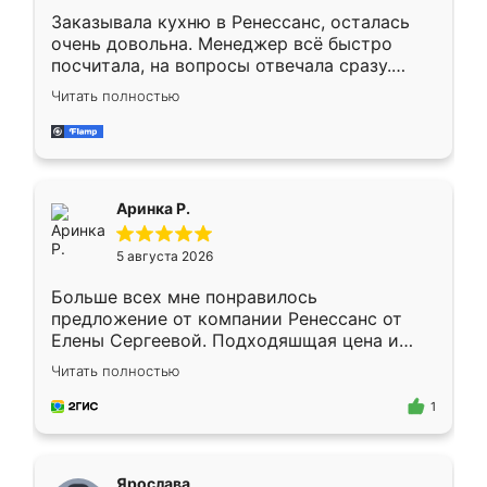
Заказывала кухню в Ренессанс, осталась
очень довольна. Менеджер всё быстро
посчитала, на вопросы отвечала сразу.
Замерщик приехал в субботу, подошёл к
Читать полностью
делу со всей ответственностью. Собрали
за день, ребята работали аккуратно, даже
пыли почти не было. Качество отличное,
ящики ходят плавно, ничего не скрипит.
Всё подошло как влитое.
Аринка Р.
5 августа 2026
Больше всех мне понравилось
предложение от компании Ренессанс от
Елены Сергеевой. Подходяшщая цена и
короткие сроки изготовления. Приехавший
Читать полностью
для замера сотрудник Владислав
предложил по моему эскизу самый
1
подходящий вариант шкафа. Немного его
видоизменил, получилось даже лучше, чем
я хотела.
Ярослава