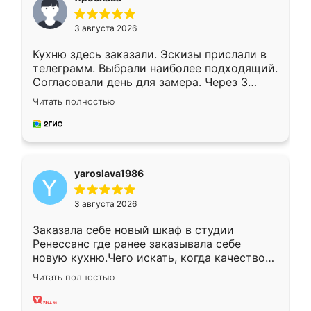
3 августа 2026
Кухню здесь заказали. Эскизы прислали в
телеграмм. Выбрали наиболее подходящий.
Согласовали день для замера. Через 3
недели кухня была уже готова. Остались
Читать полностью
довольны работой. Спасибо Ренессанс
мебель за качественную работу!
yaroslava1986
3 августа 2026
Заказала себе новый шкаф в студии
Ренессанс где ранее заказывала себе
новую кухню.Чего искать, когда качеством
вполне довольна. Служит кухня уже почти
Читать полностью
два года, нареканий нет.