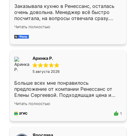
Заказывала кухню в Ренессанс, осталась
очень довольна. Менеджер всё быстро
посчитала, на вопросы отвечала сразу.
Замерщик приехал в субботу, подошёл к
Читать полностью
делу со всей ответственностью. Собрали
за день, ребята работали аккуратно, даже
пыли почти не было. Качество отличное,
ящики ходят плавно, ничего не скрипит.
Всё подошло как влитое.
Аринка Р.
5 августа 2026
Больше всех мне понравилось
предложение от компании Ренессанс от
Елены Сергеевой. Подходяшщая цена и
короткие сроки изготовления. Приехавший
Читать полностью
для замера сотрудник Владислав
предложил по моему эскизу самый
1
подходящий вариант шкафа. Немного его
видоизменил, получилось даже лучше, чем
я хотела.
Ярослава