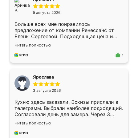
5 августа 2026
Больше всех мне понравилось
предложение от компании Ренессанс от
Елены Сергеевой. Подходяшщая цена и
короткие сроки изготовления. Приехавший
Читать полностью
для замера сотрудник Владислав
предложил по моему эскизу самый
1
подходящий вариант шкафа. Немного его
видоизменил, получилось даже лучше, чем
я хотела.
Ярослава
3 августа 2026
Кухню здесь заказали. Эскизы прислали в
телеграмм. Выбрали наиболее подходящий.
Согласовали день для замера. Через 3
недели кухня была уже готова. Остались
Читать полностью
довольны работой. Спасибо Ренессанс
мебель за качественную работу!