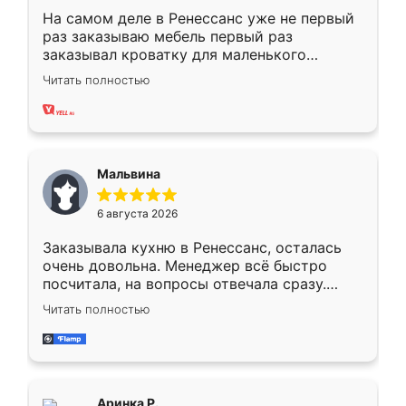
На самом деле в Ренессанс уже не первый
раз заказываю мебель первый раз
заказывал кроватку для маленького
ребёнка при его рождении ,во второй раз
Читать полностью
заказал шкаф-купе. По качеству очень
хорошее сборка достаточно быстрая,
также адекватные цены. До этого
сравнивал с разными конкурентами в этом
сегменте ,выбор у конкурентов куда
Мальвина
меньше, здесь же он более разнообразный.
Мне нравится ,если что-то потребуется из
6 августа 2026
мебели буду заказывать только здесь.
Заказывала кухню в Ренессанс, осталась
очень довольна. Менеджер всё быстро
посчитала, на вопросы отвечала сразу.
Замерщик приехал в субботу, подошёл к
Читать полностью
делу со всей ответственностью. Собрали
за день, ребята работали аккуратно, даже
пыли почти не было. Качество отличное,
ящики ходят плавно, ничего не скрипит.
Всё подошло как влитое.
Аринка Р.