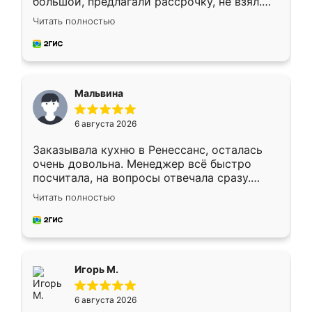
большой, предлагали рассрочку, не взял.
Ждал меньше месяца, сборщик с прямыми
Читать полностью
руками. По цене вышло адекватно.
Рекомендую!
Мальвина
6 августа 2026
Заказывала кухню в Ренессанс, осталась
очень довольна. Менеджер всё быстро
посчитала, на вопросы отвечала сразу.
Замерщик приехал в субботу, подошёл к
Читать полностью
делу со всей ответственностью. Собрали
за день, ребята работали аккуратно, даже
пыли почти не было. Качество отличное,
ящики ходят плавно, ничего не скрипит.
Всё подошло как влитое.
Игорь М.
6 августа 2026