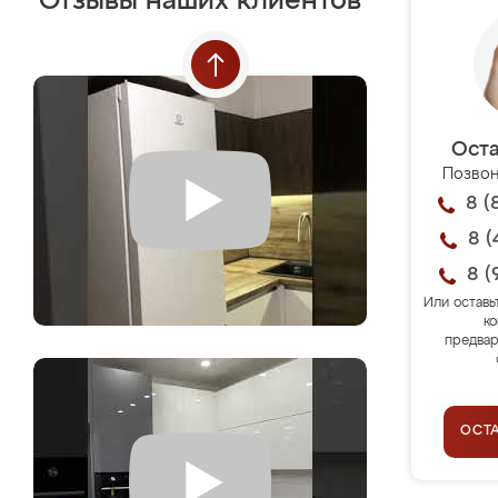
Отзывы наших клиентов
Оста
Позвон
8 (
8 (
8 (
Или оставь
ко
предвар
ОСТ