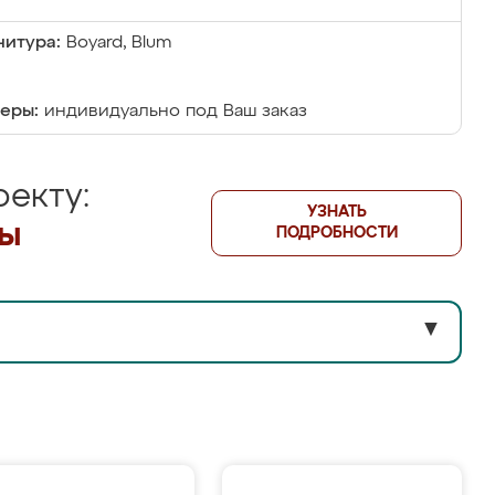
итура:
Boyard, Blum
еры:
индивидуально под Ваш заказ
екту:
УЗНАТЬ
лы
ПОДРОБНОСТИ
▼