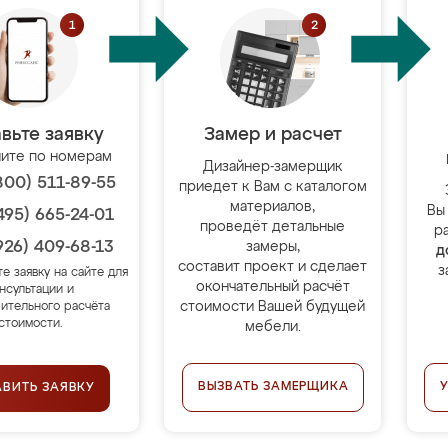
вьте заявку
Замер и расчет
ите по номерам
Дизайнер-замерщик
800) 511-89-55
приедет к Вам с каталогом
материалов,
Вы
495) 665-24-01
проведёт детальные
р
926) 409-68-13
замеры,
д
составит проект и сделает
з
те заявку на сайте для
окончательный расчёт
нсультации и
стоимости Вашей будущей
ительного расчёта
стоимости.
мебели.
ВЫЗВАТЬ ЗАМЕРЩИКА
АВИТЬ ЗАЯВКУ