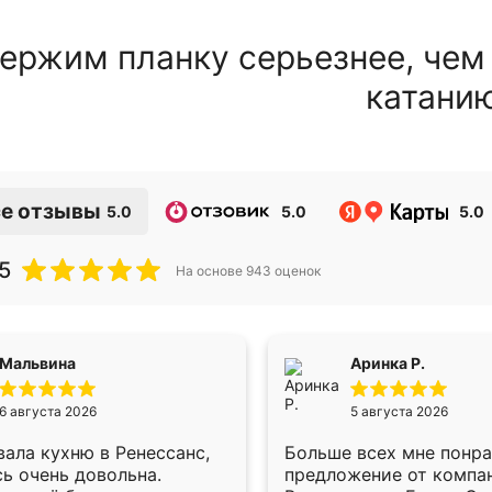
ержим планку серьезнее, чем
катани
е отзывы
5.0
5.0
5.0
5
На основе
943
оценок
Мальвина
Аринка Р.
6 августа 2026
5 августа 2026
ала кухню в Ренессанс,
Больше всех мне понр
ь очень довольна.
предложение от компа