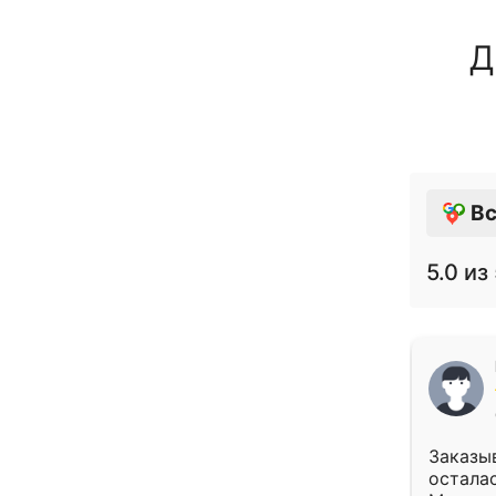
Д
Вс
5.0
из 
Заказыв
осталас