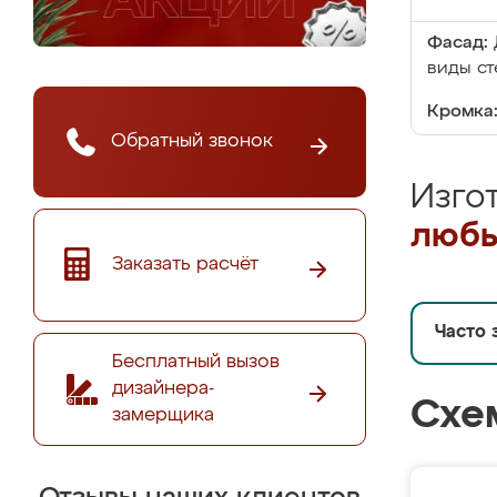
Фасад:
виды ст
Кромка
Обратный звонок
Изго
любы
Заказать расчёт
Часто 
Бесплатный вызов
дизайнера-
Схе
замерщика