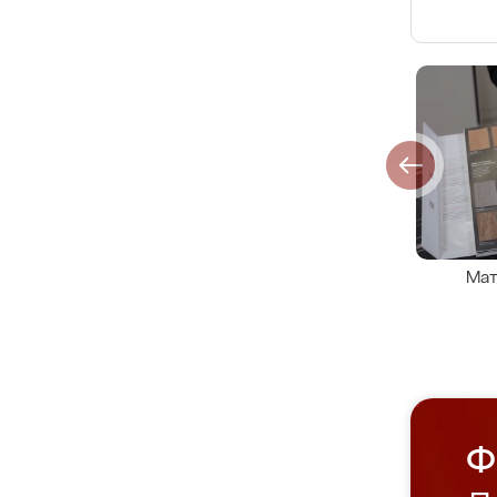
Мат
Ф