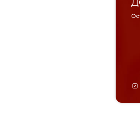
Д
Ост