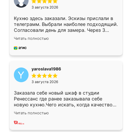
3 августа 2026
Кухню здесь заказали. Эскизы прислали в
телеграмм. Выбрали наиболее подходящий.
Согласовали день для замера. Через 3
недели кухня была уже готова. Остались
Читать полностью
довольны работой. Спасибо Ренессанс
мебель за качественную работу!
yaroslava1986
3 августа 2026
Заказала себе новый шкаф в студии
Ренессанс где ранее заказывала себе
новую кухню.Чего искать, когда качеством
вполне довольна. Служит кухня уже почти
Читать полностью
два года, нареканий нет.