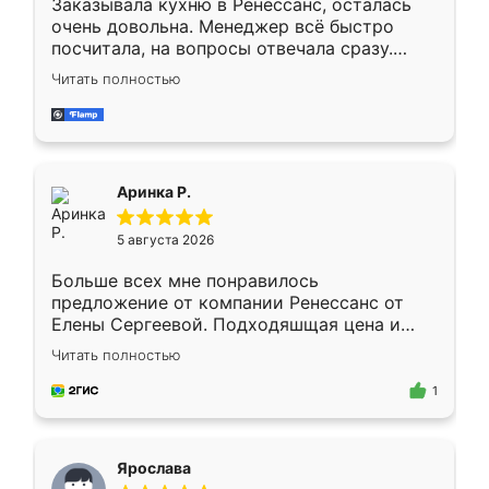
Заказывала кухню в Ренессанс, осталась
очень довольна. Менеджер всё быстро
посчитала, на вопросы отвечала сразу.
Замерщик приехал в субботу, подошёл к
Читать полностью
делу со всей ответственностью. Собрали
за день, ребята работали аккуратно, даже
пыли почти не было. Качество отличное,
ящики ходят плавно, ничего не скрипит.
Всё подошло как влитое.
Аринка Р.
5 августа 2026
Больше всех мне понравилось
предложение от компании Ренессанс от
Елены Сергеевой. Подходяшщая цена и
короткие сроки изготовления. Приехавший
Читать полностью
для замера сотрудник Владислав
предложил по моему эскизу самый
1
подходящий вариант шкафа. Немного его
видоизменил, получилось даже лучше, чем
я хотела.
Ярослава