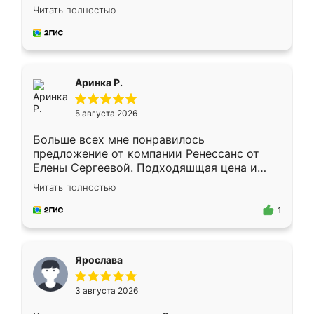
Замерщик приехал в субботу, подошёл к
Читать полностью
делу со всей ответственностью. Собрали
за день, ребята работали аккуратно, даже
пыли почти не было. Качество отличное,
ящики ходят плавно, ничего не скрипит.
Всё подошло как влитое.
Аринка Р.
5 августа 2026
Больше всех мне понравилось
предложение от компании Ренессанс от
Елены Сергеевой. Подходяшщая цена и
короткие сроки изготовления. Приехавший
Читать полностью
для замера сотрудник Владислав
предложил по моему эскизу самый
1
подходящий вариант шкафа. Немного его
видоизменил, получилось даже лучше, чем
я хотела.
Ярослава
3 августа 2026