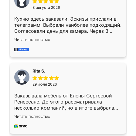
3 августа 2026
Кухню здесь заказали. Эскизы прислали в
телеграмм. Выбрали наиболее подходящий.
Согласовали день для замера. Через 3
недели кухня была уже готова. Остались
Читать полностью
довольны работой. Спасибо Ренессанс
мебель за качественную работу!
Rita S.
29 июля 2026
Заказывала мебель от Елены Сергеевой
Ренессанс. До этого рассматривала
несколько компаний, но в итоге выбрала
эту. Сначала обговорили условия, потом
Читать полностью
приехал замерщик, всё спокойно объяснил
и снял размеры. Изготовили в срок, с
доставкой тоже никаких проблем не