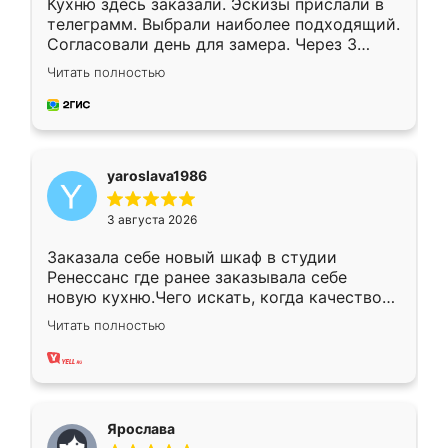
Кухню здесь заказали. Эскизы прислали в
телеграмм. Выбрали наиболее подходящий.
Согласовали день для замера. Через 3
недели кухня была уже готова. Остались
Читать полностью
довольны работой. Спасибо Ренессанс
мебель за качественную работу!
yaroslava1986
3 августа 2026
Заказала себе новый шкаф в студии
Ренессанс где ранее заказывала себе
новую кухню.Чего искать, когда качеством
вполне довольна. Служит кухня уже почти
Читать полностью
два года, нареканий нет.
Ярослава