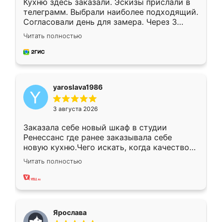
Кухню здесь заказали. Эскизы прислали в
телеграмм. Выбрали наиболее подходящий.
Согласовали день для замера. Через 3
недели кухня была уже готова. Остались
Читать полностью
довольны работой. Спасибо Ренессанс
мебель за качественную работу!
yaroslava1986
3 августа 2026
Заказала себе новый шкаф в студии
Ренессанс где ранее заказывала себе
новую кухню.Чего искать, когда качеством
вполне довольна. Служит кухня уже почти
Читать полностью
два года, нареканий нет.
Ярослава