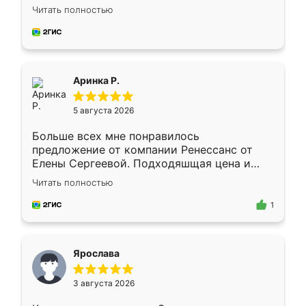
Замерщик приехал в субботу, подошёл к
Читать полностью
делу со всей ответственностью. Собрали
за день, ребята работали аккуратно, даже
пыли почти не было. Качество отличное,
ящики ходят плавно, ничего не скрипит.
Всё подошло как влитое.
Аринка Р.
5 августа 2026
Больше всех мне понравилось
предложение от компании Ренессанс от
Елены Сергеевой. Подходяшщая цена и
короткие сроки изготовления. Приехавший
Читать полностью
для замера сотрудник Владислав
предложил по моему эскизу самый
1
подходящий вариант шкафа. Немного его
видоизменил, получилось даже лучше, чем
я хотела.
Ярослава
3 августа 2026