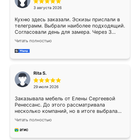
3 августа 2026
Кухню здесь заказали. Эскизы прислали в
телеграмм. Выбрали наиболее подходящий.
Согласовали день для замера. Через 3
недели кухня была уже готова. Остались
Читать полностью
довольны работой. Спасибо Ренессанс
мебель за качественную работу!
Rita S.
29 июля 2026
Заказывала мебель от Елены Сергеевой
Ренессанс. До этого рассматривала
несколько компаний, но в итоге выбрала
эту. Сначала обговорили условия, потом
Читать полностью
приехал замерщик, всё спокойно объяснил
и снял размеры. Изготовили в срок, с
доставкой тоже никаких проблем не