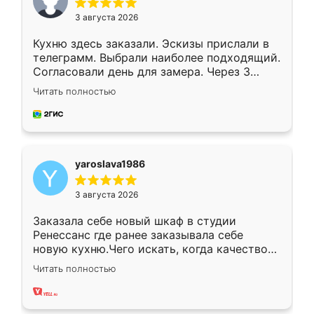
3 августа 2026
Кухню здесь заказали. Эскизы прислали в
телеграмм. Выбрали наиболее подходящий.
Согласовали день для замера. Через 3
недели кухня была уже готова. Остались
Читать полностью
довольны работой. Спасибо Ренессанс
мебель за качественную работу!
yaroslava1986
3 августа 2026
Заказала себе новый шкаф в студии
Ренессанс где ранее заказывала себе
новую кухню.Чего искать, когда качеством
вполне довольна. Служит кухня уже почти
Читать полностью
два года, нареканий нет.