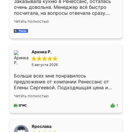
Заказывала кухню в Ренессанс, осталась
очень довольна. Менеджер всё быстро
посчитала, на вопросы отвечала сразу.
Замерщик приехал в субботу, подошёл к
Читать полностью
делу со всей ответственностью. Собрали
за день, ребята работали аккуратно, даже
пыли почти не было. Качество отличное,
ящики ходят плавно, ничего не скрипит.
Всё подошло как влитое.
Аринка Р.
5 августа 2026
Больше всех мне понравилось
предложение от компании Ренессанс от
Елены Сергеевой. Подходяшщая цена и
короткие сроки изготовления. Приехавший
Читать полностью
для замера сотрудник Владислав
предложил по моему эскизу самый
1
подходящий вариант шкафа. Немного его
видоизменил, получилось даже лучше, чем
я хотела.
Ярослава