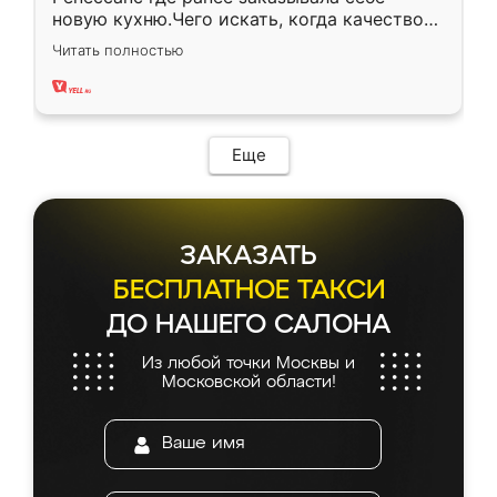
новую кухню.Чего искать, когда качеством
вполне довольна. Служит кухня уже почти
Читать полностью
два года, нареканий нет.
Еще
ЗАКАЗАТЬ
БЕСПЛАТНОЕ ТАКСИ
ДО НАШЕГО САЛОНА
Из любой точки Москвы и
Московской области!