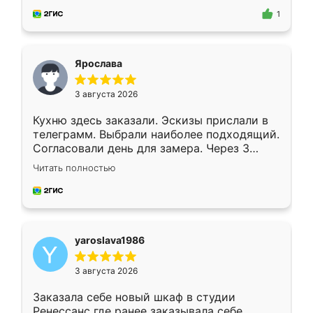
предложил по моему эскизу самый
1
подходящий вариант шкафа. Немного его
видоизменил, получилось даже лучше, чем
я хотела.
Ярослава
3 августа 2026
Кухню здесь заказали. Эскизы прислали в
телеграмм. Выбрали наиболее подходящий.
Согласовали день для замера. Через 3
недели кухня была уже готова. Остались
Читать полностью
довольны работой. Спасибо Ренессанс
мебель за качественную работу!
yaroslava1986
3 августа 2026
Заказала себе новый шкаф в студии
Ренессанс где ранее заказывала себе