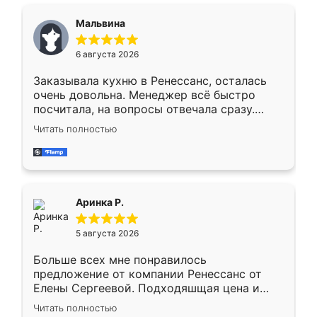
сравнивал с разными конкурентами в этом
сегменте ,выбор у конкурентов куда
Мальвина
меньше, здесь же он более разнообразный.
Мне нравится ,если что-то потребуется из
6 августа 2026
мебели буду заказывать только здесь.
Заказывала кухню в Ренессанс, осталась
очень довольна. Менеджер всё быстро
посчитала, на вопросы отвечала сразу.
Замерщик приехал в субботу, подошёл к
Читать полностью
делу со всей ответственностью. Собрали
за день, ребята работали аккуратно, даже
пыли почти не было. Качество отличное,
ящики ходят плавно, ничего не скрипит.
Всё подошло как влитое.
Аринка Р.
5 августа 2026
Больше всех мне понравилось
предложение от компании Ренессанс от
Елены Сергеевой. Подходяшщая цена и
короткие сроки изготовления. Приехавший
Читать полностью
для замера сотрудник Владислав