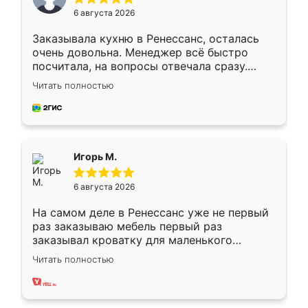
6 августа 2026
Заказывала кухню в Ренессанс, осталась
очень довольна. Менеджер всё быстро
посчитала, на вопросы отвечала сразу.
Замерщик приехал в субботу, подошёл к
Читать полностью
делу со всей ответственностью. Собрали
за день, ребята работали аккуратно, даже
пыли почти не было. Качество отличное,
ящики ходят плавно, ничего не скрипит.
Всё подошло как влитое.
Игорь М.
6 августа 2026
На самом деле в Ренессанс уже не первый
раз заказываю мебель первый раз
заказывал кроватку для маленького
ребёнка при его рождении ,во второй раз
Читать полностью
заказал шкаф-купе. По качеству очень
хорошее сборка достаточно быстрая,
также адекватные цены. До этого