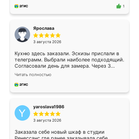
предложил по моему эскизу самый
1
подходящий вариант шкафа. Немного его
видоизменил, получилось даже лучше, чем
я хотела.
Ярослава
3 августа 2026
Кухню здесь заказали. Эскизы прислали в
телеграмм. Выбрали наиболее подходящий.
Согласовали день для замера. Через 3
недели кухня была уже готова. Остались
Читать полностью
довольны работой. Спасибо Ренессанс
мебель за качественную работу!
yaroslava1986
3 августа 2026
Заказала себе новый шкаф в студии
Ренессанс где ранее заказывала себе