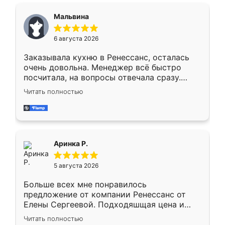
сравнивал с разными конкурентами в этом
сегменте ,выбор у конкурентов куда
Мальвина
меньше, здесь же он более разнообразный.
Мне нравится ,если что-то потребуется из
6 августа 2026
мебели буду заказывать только здесь.
Заказывала кухню в Ренессанс, осталась
очень довольна. Менеджер всё быстро
посчитала, на вопросы отвечала сразу.
Замерщик приехал в субботу, подошёл к
Читать полностью
делу со всей ответственностью. Собрали
за день, ребята работали аккуратно, даже
пыли почти не было. Качество отличное,
ящики ходят плавно, ничего не скрипит.
Всё подошло как влитое.
Аринка Р.
5 августа 2026
Больше всех мне понравилось
предложение от компании Ренессанс от
Елены Сергеевой. Подходяшщая цена и
короткие сроки изготовления. Приехавший
Читать полностью
для замера сотрудник Владислав