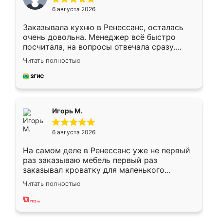
6 августа 2026
Заказывала кухню в Ренессанс, осталась
очень довольна. Менеджер всё быстро
посчитала, на вопросы отвечала сразу.
Замерщик приехал в субботу, подошёл к
Читать полностью
делу со всей ответственностью. Собрали
за день, ребята работали аккуратно, даже
пыли почти не было. Качество отличное,
ящики ходят плавно, ничего не скрипит.
Всё подошло как влитое.
Игорь М.
6 августа 2026
На самом деле в Ренессанс уже не первый
раз заказываю мебель первый раз
заказывал кроватку для маленького
ребёнка при его рождении ,во второй раз
Читать полностью
заказал шкаф-купе. По качеству очень
хорошее сборка достаточно быстрая,
также адекватные цены. До этого