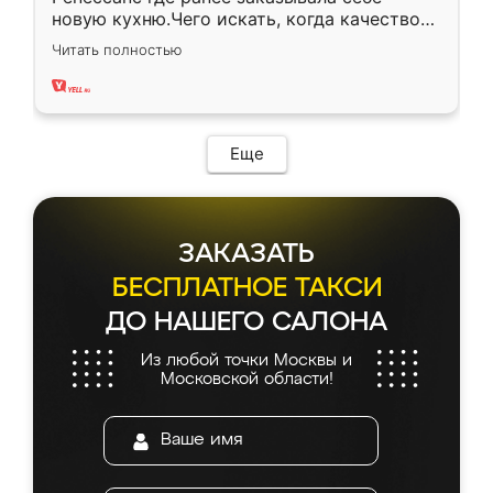
новую кухню.Чего искать, когда качеством
вполне довольна. Служит кухня уже почти
Читать полностью
два года, нареканий нет.
Еще
ЗАКАЗАТЬ
БЕСПЛАТНОЕ ТАКСИ
ДО НАШЕГО САЛОНА
Из любой точки Москвы и
Московской области!