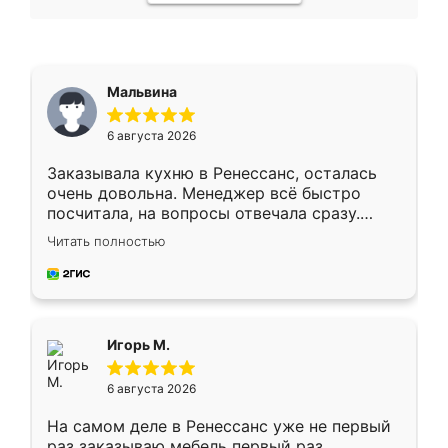
Мальвина
6 августа 2026
Заказывала кухню в Ренессанс, осталась
очень довольна. Менеджер всё быстро
посчитала, на вопросы отвечала сразу.
Замерщик приехал в субботу, подошёл к
Читать полностью
делу со всей ответственностью. Собрали
за день, ребята работали аккуратно, даже
пыли почти не было. Качество отличное,
ящики ходят плавно, ничего не скрипит.
Всё подошло как влитое.
Игорь М.
6 августа 2026
На самом деле в Ренессанс уже не первый
раз заказываю мебель первый раз