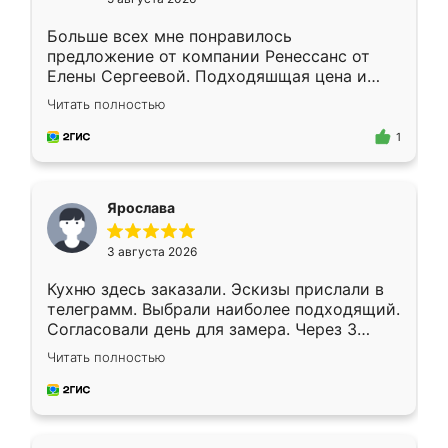
Больше всех мне понравилось
предложение от компании Ренессанс от
Елены Сергеевой. Подходяшщая цена и
короткие сроки изготовления. Приехавший
Читать полностью
для замера сотрудник Владислав
предложил по моему эскизу самый
1
подходящий вариант шкафа. Немного его
видоизменил, получилось даже лучше, чем
я хотела.
Ярослава
3 августа 2026
Кухню здесь заказали. Эскизы прислали в
телеграмм. Выбрали наиболее подходящий.
Согласовали день для замера. Через 3
недели кухня была уже готова. Остались
Читать полностью
довольны работой. Спасибо Ренессанс
мебель за качественную работу!