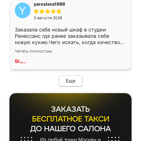
yaroslava1986
3 августа 2026
Заказала себе новый шкаф в студии
Ренессанс где ранее заказывала себе
новую кухню.Чего искать, когда качеством
вполне довольна. Служит кухня уже почти
Читать полностью
два года, нареканий нет.
Еще
ЗАКАЗАТЬ
БЕСПЛАТНОЕ ТАКСИ
ДО НАШЕГО САЛОНА
Из любой точки Москвы и