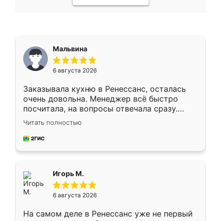
Мальвина
6 августа 2026
Заказывала кухню в Ренессанс, осталась
очень довольна. Менеджер всё быстро
посчитала, на вопросы отвечала сразу.
Замерщик приехал в субботу, подошёл к
Читать полностью
делу со всей ответственностью. Собрали
за день, ребята работали аккуратно, даже
пыли почти не было. Качество отличное,
ящики ходят плавно, ничего не скрипит.
Всё подошло как влитое.
Игорь М.
6 августа 2026
На самом деле в Ренессанс уже не первый