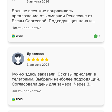
5 августа 2026
Больше всех мне понравилось
предложение от компании Ренессанс от
Елены Сергеевой. Подходяшщая цена и
короткие сроки изготовления. Приехавший
Читать полностью
для замера сотрудник Владислав
предложил по моему эскизу самый
1
подходящий вариант шкафа. Немного его
видоизменил, получилось даже лучше, чем
я хотела.
Ярослава
3 августа 2026
Кухню здесь заказали. Эскизы прислали в
телеграмм. Выбрали наиболее подходящий.
Согласовали день для замера. Через 3
недели кухня была уже готова. Остались
Читать полностью
довольны работой. Спасибо Ренессанс
мебель за качественную работу!