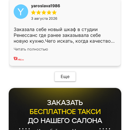
yaroslava1986
3 августа 2026
Заказала себе новый шкаф в студии
Ренессанс где ранее заказывала себе
новую кухню.Чего искать, когда качеством
вполне довольна. Служит кухня уже почти
Читать полностью
два года, нареканий нет.
Еще
ЗАКАЗАТЬ
БЕСПЛАТНОЕ ТАКСИ
ДО НАШЕГО САЛОНА