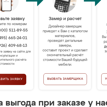
вьте заявку
Замер и расчет
ите по номерам
Дизайнер-замерщик
800) 511-89-55
приедет к Вам с каталогом
материалов,
Вы
495) 665-24-01
проведёт детальные
р
926) 409-68-13
замеры,
д
составит проект и сделает
з
те заявку на сайте для
окончательный расчёт
нсультации и
стоимости Вашей будущей
ительного расчёта
стоимости.
мебели.
ВЫЗВАТЬ ЗАМЕРЩИКА
АВИТЬ ЗАЯВКУ
 выгода при заказе у на