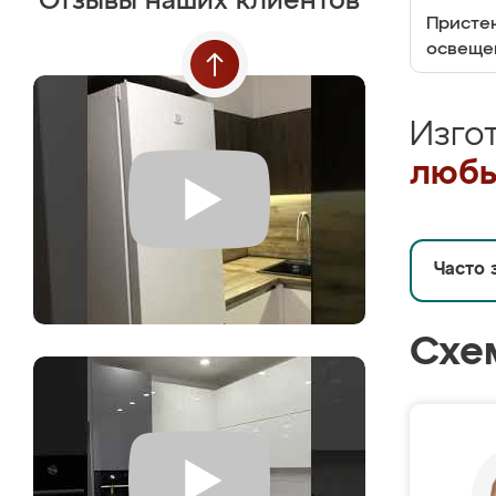
Отзывы наших клиентов
Пристен
освеще
Изго
любы
Часто 
Схе