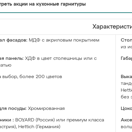
реть акции на кухонные гарнитуры
Характерист
ал фасадов:
МДФ с акриловым покрытием
Сто
из и
я панель:
ХДФ в цвет столешницы или с
Габа
чатью
а выбор, более 200 цветов
Выка
танд
Hett
без 
ля посуды:
Хромированная
Цоко
ники :
BOYARD (Россия) или премиум класса
Аксе
встрия), Hettich (Германия)
волш