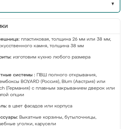
▼
ики
лешница:
пластиковая, толщина 26 мм или 38 мм;
скусственного камня, толщина 38 мм
риты:
изготовим кухню любого размера
тные системы :
ПВШ полного открывания,
ембоксы BOYARD (Россия), Blum (Австрия) или
ich (Германия) с плавным закрыванием дверок или
этой опции
ль:
в цвет фасадов или корпуса
ссуары:
Выкатные корзины, бутылочницы,
ебные уголки, карусели