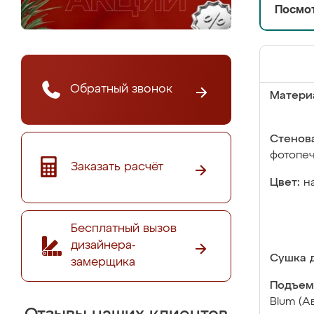
Посмот
Обратный звонок
Матери
Стенова
фотопе
Заказать расчёт
Цвет:
н
Бесплатный вызов
дизайнера-
Сушка д
замерщика
Подъем
Blum (А