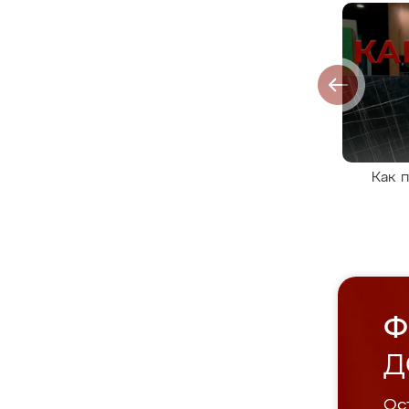
Как 
Ф
Д
Ост