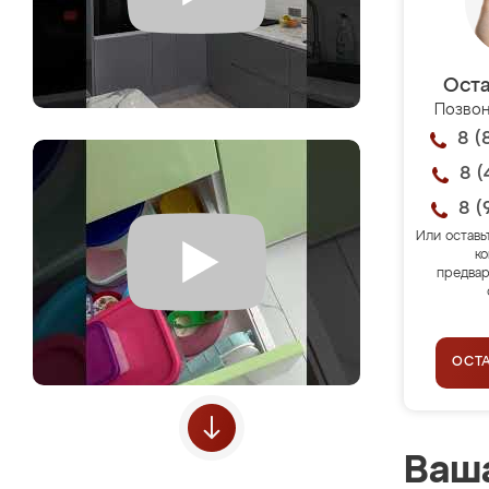
Оста
Позвон
8 (
8 (
8 (
Или оставь
ко
предвар
ОСТ
Ваша