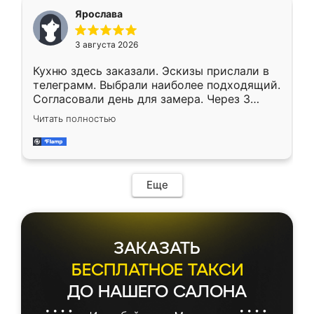
Ярослава
3 августа 2026
Кухню здесь заказали. Эскизы прислали в
телеграмм. Выбрали наиболее подходящий.
Согласовали день для замера. Через 3
недели кухня была уже готова. Остались
Читать полностью
довольны работой. Спасибо Ренессанс
мебель за качественную работу!
Еще
ЗАКАЗАТЬ
БЕСПЛАТНОЕ ТАКСИ
ДО НАШЕГО САЛОНА