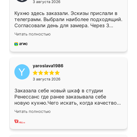
3 августа 2026
Кухню здесь заказали. Эскизы прислали в
телеграмм. Выбрали наиболее подходящий.
Согласовали день для замера. Через 3
недели кухня была уже готова. Остались
Читать полностью
довольны работой. Спасибо Ренессанс
мебель за качественную работу!
yaroslava1986
3 августа 2026
Заказала себе новый шкаф в студии
Ренессанс где ранее заказывала себе
новую кухню.Чего искать, когда качеством
вполне довольна. Служит кухня уже почти
Читать полностью
два года, нареканий нет.