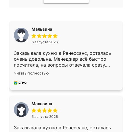
Мальвина
6 августа 2026
Заказывала кухню в Ренессанс, осталась
очень довольна. Менеджер всё быстро
посчитала, на вопросы отвечала сразу.
Замерщик приехал в субботу, подошёл к
Читать полностью
делу со всей ответственностью. Собрали
за день, ребята работали аккуратно, даже
пыли почти не было. Качество отличное,
ящики ходят плавно, ничего не скрипит.
Всё подошло как влитое.
Мальвина
6 августа 2026
Заказывала кухню в Ренессанс, осталась