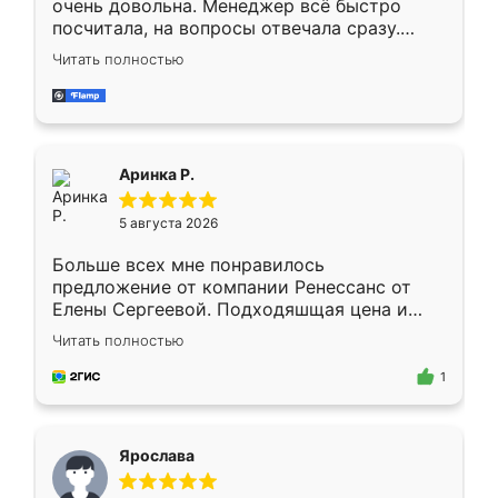
очень довольна. Менеджер всё быстро
посчитала, на вопросы отвечала сразу.
Замерщик приехал в субботу, подошёл к
Читать полностью
делу со всей ответственностью. Собрали
за день, ребята работали аккуратно, даже
пыли почти не было. Качество отличное,
ящики ходят плавно, ничего не скрипит.
Всё подошло как влитое.
Аринка Р.
5 августа 2026
Больше всех мне понравилось
предложение от компании Ренессанс от
Елены Сергеевой. Подходяшщая цена и
короткие сроки изготовления. Приехавший
Читать полностью
для замера сотрудник Владислав
предложил по моему эскизу самый
1
подходящий вариант шкафа. Немного его
видоизменил, получилось даже лучше, чем
я хотела.
Ярослава