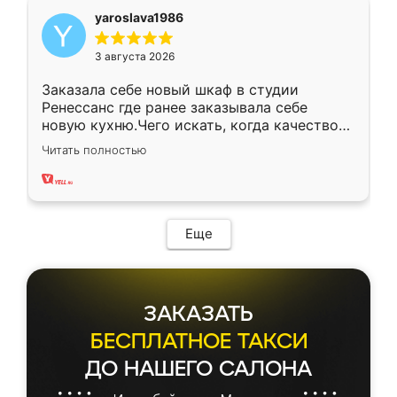
yaroslava1986
3 августа 2026
Заказала себе новый шкаф в студии
Ренессанс где ранее заказывала себе
новую кухню.Чего искать, когда качеством
вполне довольна. Служит кухня уже почти
Читать полностью
два года, нареканий нет.
Еще
ЗАКАЗАТЬ
БЕСПЛАТНОЕ ТАКСИ
ДО НАШЕГО САЛОНА