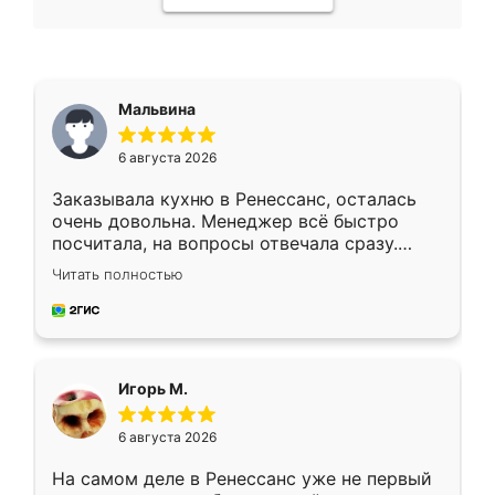
Мальвина
6 августа 2026
Заказывала кухню в Ренессанс, осталась
очень довольна. Менеджер всё быстро
посчитала, на вопросы отвечала сразу.
Замерщик приехал в субботу, подошёл к
Читать полностью
делу со всей ответственностью. Собрали
за день, ребята работали аккуратно, даже
пыли почти не было. Качество отличное,
ящики ходят плавно, ничего не скрипит.
Всё подошло как влитое.
Игорь М.
6 августа 2026
На самом деле в Ренессанс уже не первый