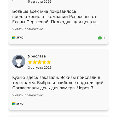
5 августа 2026
Больше всех мне понравилось
предложение от компании Ренессанс от
Елены Сергеевой. Подходяшщая цена и
короткие сроки изготовления. Приехавший
Читать полностью
для замера сотрудник Владислав
предложил по моему эскизу самый
1
подходящий вариант шкафа. Немного его
видоизменил, получилось даже лучше, чем
я хотела.
Ярослава
3 августа 2026
Кухню здесь заказали. Эскизы прислали в
телеграмм. Выбрали наиболее подходящий.
Согласовали день для замера. Через 3
недели кухня была уже готова. Остались
Читать полностью
довольны работой. Спасибо Ренессанс
мебель за качественную работу!