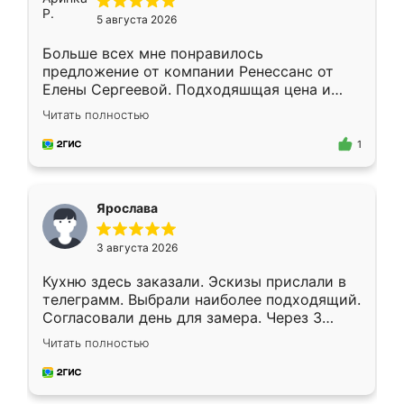
5 августа 2026
Больше всех мне понравилось
предложение от компании Ренессанс от
Елены Сергеевой. Подходяшщая цена и
короткие сроки изготовления. Приехавший
Читать полностью
для замера сотрудник Владислав
предложил по моему эскизу самый
1
подходящий вариант шкафа. Немного его
видоизменил, получилось даже лучше, чем
я хотела.
Ярослава
3 августа 2026
Кухню здесь заказали. Эскизы прислали в
телеграмм. Выбрали наиболее подходящий.
Согласовали день для замера. Через 3
недели кухня была уже готова. Остались
Читать полностью
довольны работой. Спасибо Ренессанс
мебель за качественную работу!