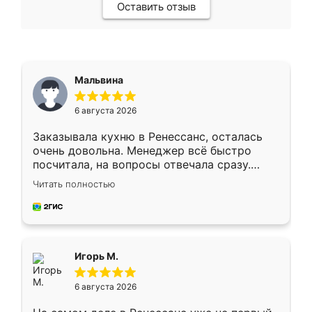
Оставить отзыв
Мальвина
6 августа 2026
Заказывала кухню в Ренессанс, осталась
очень довольна. Менеджер всё быстро
посчитала, на вопросы отвечала сразу.
Замерщик приехал в субботу, подошёл к
Читать полностью
делу со всей ответственностью. Собрали
за день, ребята работали аккуратно, даже
пыли почти не было. Качество отличное,
ящики ходят плавно, ничего не скрипит.
Всё подошло как влитое.
Игорь М.
6 августа 2026