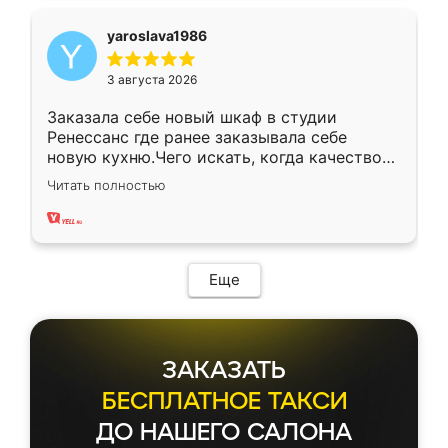
yaroslava1986
3 августа 2026
Заказала себе новый шкаф в студии
Ренессанс где ранее заказывала себе
новую кухню.Чего искать, когда качеством
вполне довольна. Служит кухня уже почти
Читать полностью
два года, нареканий нет.
Еще
ЗАКАЗАТЬ
БЕСПЛАТНОЕ ТАКСИ
ДО НАШЕГО САЛОНА