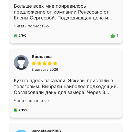
Больше всех мне понравилось
предложение от компании Ренессанс от
Елены Сергеевой. Подходяшщая цена и
короткие сроки изготовления. Приехавший
Читать полностью
для замера сотрудник Владислав
предложил по моему эскизу самый
1
подходящий вариант шкафа. Немного его
видоизменил, получилось даже лучше, чем
я хотела.
Ярослава
3 августа 2026
Кухню здесь заказали. Эскизы прислали в
телеграмм. Выбрали наиболее подходящий.
Согласовали день для замера. Через 3
недели кухня была уже готова. Остались
Читать полностью
довольны работой. Спасибо Ренессанс
мебель за качественную работу!
yaroslava1986