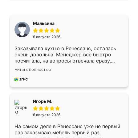
Мальвина
6 августа 2026
Заказывала кухню в Ренессанс, осталась
очень довольна. Менеджер всё быстро
посчитала, на вопросы отвечала сразу.
Замерщик приехал в субботу, подошёл к
Читать полностью
делу со всей ответственностью. Собрали
за день, ребята работали аккуратно, даже
пыли почти не было. Качество отличное,
ящики ходят плавно, ничего не скрипит.
Всё подошло как влитое.
Игорь М.
6 августа 2026
На самом деле в Ренессанс уже не первый
раз заказываю мебель первый раз