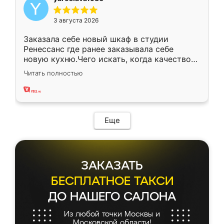
3 августа 2026
Заказала себе новый шкаф в студии
Ренессанс где ранее заказывала себе
новую кухню.Чего искать, когда качеством
вполне довольна. Служит кухня уже почти
Читать полностью
два года, нареканий нет.
Еще
ЗАКАЗАТЬ
БЕСПЛАТНОЕ ТАКСИ
ДО НАШЕГО САЛОНА
Из любой точки Москвы и
Московской области!