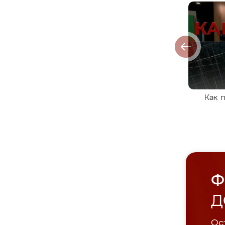
Как 
Ф
Д
Ост