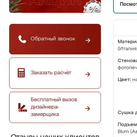
Посмот
Обратный звонок
Матери
(Италия
Стенова
фотопе
Заказать расчёт
Цвет:
н
Бесплатный вызов
дизайнера-
Сушка д
замерщика
Подъем
Blum (А