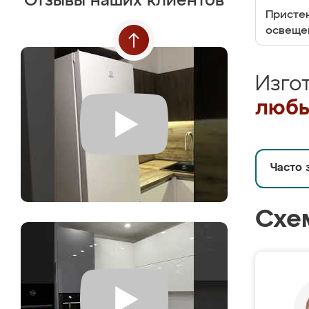
Отзывы наших клиентов
Пристен
освеще
Изго
любы
Часто 
Схе