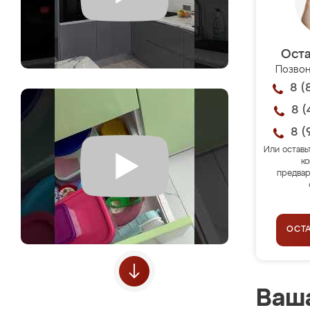
Оста
Позвон
8 (
8 (
8 (
Или оставь
ко
предвар
ОСТ
Ваша