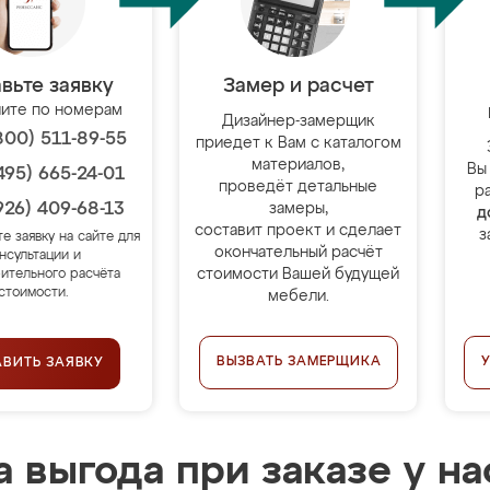
вьте заявку
Замер и расчет
ите по номерам
Дизайнер-замерщик
800) 511-89-55
приедет к Вам с каталогом
материалов,
Вы
495) 665-24-01
проведёт детальные
р
926) 409-68-13
замеры,
д
составит проект и сделает
з
те заявку на сайте для
окончательный расчёт
нсультации и
стоимости Вашей будущей
ительного расчёта
стоимости.
мебели.
ВЫЗВАТЬ ЗАМЕРЩИКА
АВИТЬ ЗАЯВКУ
 выгода при заказе у на