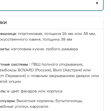
▼
ики
лешница:
пластиковая, толщина 26 мм или 38 мм;
скусственного камня, толщина 38 мм
риты:
изготовим кухню любого размера
тные системы :
ПВШ полного открывания,
ембоксы BOYARD (Россия), Blum (Австрия) или
ich (Германия) с плавным закрыванием дверок или
этой опции
ль:
в цвет фасадов или корпуса
ссуары:
Выкатные корзины, бутылочницы,
ебные уголки, карусели