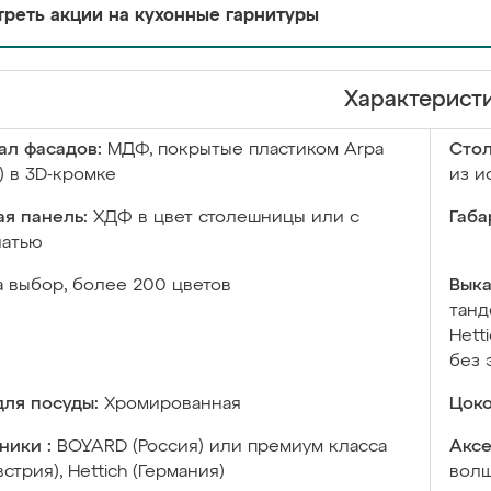
реть акции на кухонные гарнитуры
Характерист
ал фасадов:
МДФ, покрытые пластиком Arpa
Сто
) в 3D-кромке
из и
я панель:
ХДФ в цвет столешницы или с
Габа
чатью
а выбор, более 200 цветов
Выка
танд
Hett
без 
ля посуды:
Хромированная
Цоко
ники :
BOYARD (Россия) или премиум класса
Аксе
встрия), Hettich (Германия)
волш