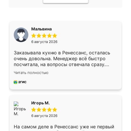
Мальвина
6 августа 2026
Заказывала кухню в Ренессанс, осталась
очень довольна. Менеджер всё быстро
посчитала, на вопросы отвечала сразу.
Замерщик приехал в субботу, подошёл к
Читать полностью
делу со всей ответственностью. Собрали
за день, ребята работали аккуратно, даже
пыли почти не было. Качество отличное,
ящики ходят плавно, ничего не скрипит.
Всё подошло как влитое.
Игорь М.
6 августа 2026
На самом деле в Ренессанс уже не первый