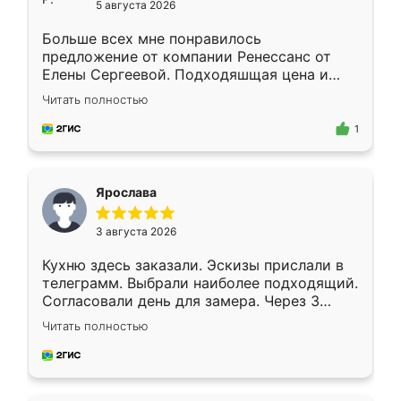
5 августа 2026
Больше всех мне понравилось
предложение от компании Ренессанс от
Елены Сергеевой. Подходяшщая цена и
короткие сроки изготовления. Приехавший
Читать полностью
для замера сотрудник Владислав
предложил по моему эскизу самый
1
подходящий вариант шкафа. Немного его
видоизменил, получилось даже лучше, чем
я хотела.
Ярослава
3 августа 2026
Кухню здесь заказали. Эскизы прислали в
телеграмм. Выбрали наиболее подходящий.
Согласовали день для замера. Через 3
недели кухня была уже готова. Остались
Читать полностью
довольны работой. Спасибо Ренессанс
мебель за качественную работу!