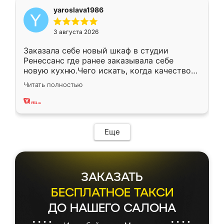
yaroslava1986
3 августа 2026
Заказала себе новый шкаф в студии
Ренессанс где ранее заказывала себе
новую кухню.Чего искать, когда качеством
вполне довольна. Служит кухня уже почти
Читать полностью
два года, нареканий нет.
Еще
ЗАКАЗАТЬ
БЕСПЛАТНОЕ ТАКСИ
ДО НАШЕГО САЛОНА