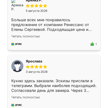
Аринка Р.
5 августа 2026
Больше всех мне понравилось
предложение от компании Ренессанс от
Елены Сергеевой. Подходяшщая цена и
короткие сроки изготовления. Приехавший
Читать полностью
для замера сотрудник Владислав
предложил по моему эскизу самый
1
подходящий вариант шкафа. Немного его
видоизменил, получилось даже лучше, чем
я хотела.
Ярослава
3 августа 2026
Кухню здесь заказали. Эскизы прислали в
телеграмм. Выбрали наиболее подходящий.
Согласовали день для замера. Через 3
недели кухня была уже готова. Остались
Читать полностью
довольны работой. Спасибо Ренессанс
мебель за качественную работу!