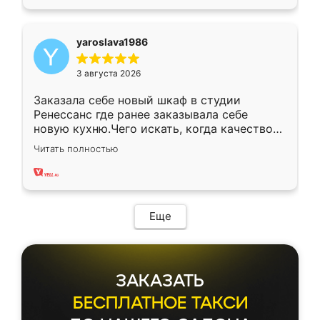
yaroslava1986
3 августа 2026
Заказала себе новый шкаф в студии
Ренессанс где ранее заказывала себе
новую кухню.Чего искать, когда качеством
вполне довольна. Служит кухня уже почти
Читать полностью
два года, нареканий нет.
Еще
ЗАКАЗАТЬ
БЕСПЛАТНОЕ ТАКСИ