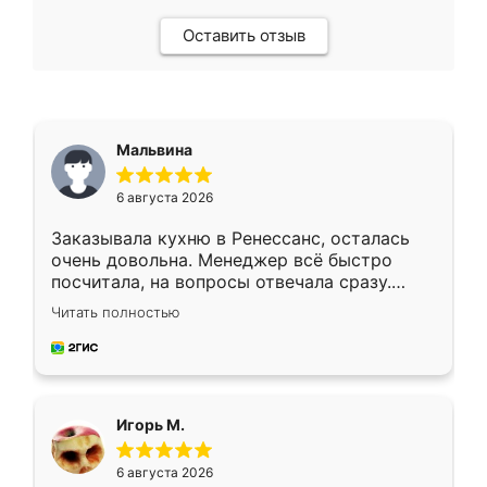
Оставить отзыв
Мальвина
6 августа 2026
Заказывала кухню в Ренессанс, осталась
очень довольна. Менеджер всё быстро
посчитала, на вопросы отвечала сразу.
Замерщик приехал в субботу, подошёл к
Читать полностью
делу со всей ответственностью. Собрали
за день, ребята работали аккуратно, даже
пыли почти не было. Качество отличное,
ящики ходят плавно, ничего не скрипит.
Всё подошло как влитое.
Игорь М.
6 августа 2026