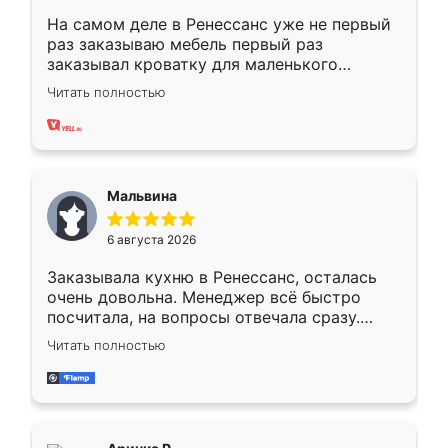
На самом деле в Ренессанс уже не первый
раз заказываю мебель первый раз
заказывал кроватку для маленького
ребёнка при его рождении ,во второй раз
Читать полностью
заказал шкаф-купе. По качеству очень
хорошее сборка достаточно быстрая,
также адекватные цены. До этого
сравнивал с разными конкурентами в этом
сегменте ,выбор у конкурентов куда
Мальвина
меньше, здесь же он более разнообразный.
Мне нравится ,если что-то потребуется из
6 августа 2026
мебели буду заказывать только здесь.
Заказывала кухню в Ренессанс, осталась
очень довольна. Менеджер всё быстро
посчитала, на вопросы отвечала сразу.
Замерщик приехал в субботу, подошёл к
Читать полностью
делу со всей ответственностью. Собрали
за день, ребята работали аккуратно, даже
пыли почти не было. Качество отличное,
ящики ходят плавно, ничего не скрипит.
Всё подошло как влитое.