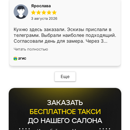
я хотела.
Ярослава
3 августа 2026
Кухню здесь заказали. Эскизы прислали в
телеграмм. Выбрали наиболее подходящий.
Согласовали день для замера. Через 3
недели кухня была уже готова. Остались
Читать полностью
довольны работой. Спасибо Ренессанс
мебель за качественную работу!
Еще
ЗАКАЗАТЬ
БЕСПЛАТНОЕ ТАКСИ
ДО НАШЕГО САЛОНА