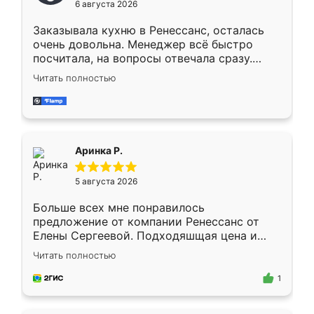
6 августа 2026
мебели буду заказывать только здесь.
Заказывала кухню в Ренессанс, осталась
очень довольна. Менеджер всё быстро
посчитала, на вопросы отвечала сразу.
Замерщик приехал в субботу, подошёл к
Читать полностью
делу со всей ответственностью. Собрали
за день, ребята работали аккуратно, даже
пыли почти не было. Качество отличное,
ящики ходят плавно, ничего не скрипит.
Всё подошло как влитое.
Аринка Р.
5 августа 2026
Больше всех мне понравилось
предложение от компании Ренессанс от
Елены Сергеевой. Подходяшщая цена и
короткие сроки изготовления. Приехавший
Читать полностью
для замера сотрудник Владислав
предложил по моему эскизу самый
1
подходящий вариант шкафа. Немного его
видоизменил, получилось даже лучше, чем