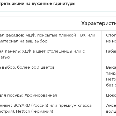
реть акции на кухонные гарнитуры
Характерист
ал фасадов:
МДФ, покрытые плёнкой ПВХ, или
Сто
материал на ваш выбор
из и
я панель:
ХДФ в цвет столешницы или с
Габа
чатью
а выбор, более 300 цветов
Выка
танд
Hett
без 
ля посуды:
Хромированная
Цоко
ники :
BOYARD (Россия) или премиум класса
Аксе
встрия), Hettich (Германия)
волш