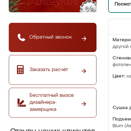
Посмот
Обратный звонок
Матери
другой 
Стенова
фотопе
Заказать расчёт
Цвет:
н
Бесплатный вызов
дизайнера-
Сушка д
замерщика
Подъем
Blum (А