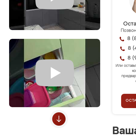
Оста
Позвон
8 (
8 (
8 (
Или оставь
ко
предвар
ОСТ
Ваша