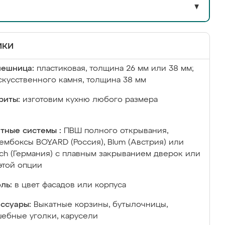
▼
ики
лешница:
пластиковая, толщина 26 мм или 38 мм;
скусственного камня, толщина 38 мм
риты:
изготовим кухню любого размера
тные системы :
ПВШ полного открывания,
ембоксы BOYARD (Россия), Blum (Австрия) или
ich (Германия) с плавным закрыванием дверок или
этой опции
ль:
в цвет фасадов или корпуса
ссуары:
Выкатные корзины, бутылочницы,
ебные уголки, карусели