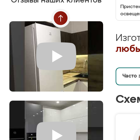
Отзывы наших клиентов
Пристен
освеще
Изго
любы
Часто 
Схе