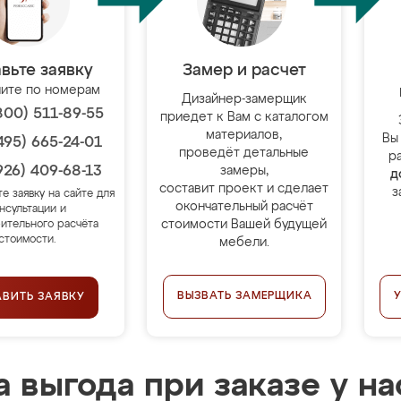
вьте заявку
Замер и расчет
ите по номерам
Дизайнер-замерщик
800) 511-89-55
приедет к Вам с каталогом
материалов,
Вы
495) 665-24-01
проведёт детальные
р
926) 409-68-13
замеры,
д
составит проект и сделает
з
те заявку на сайте для
окончательный расчёт
нсультации и
стоимости Вашей будущей
ительного расчёта
стоимости.
мебели.
ВЫЗВАТЬ ЗАМЕРЩИКА
АВИТЬ ЗАЯВКУ
 выгода при заказе у на