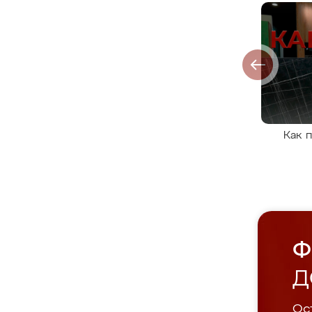
Как 
Ф
Д
Ост