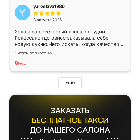
yaroslava1986
3 августа 2026
Заказала себе новый шкаф в студии
Ренессанс где ранее заказывала себе
новую кухню.Чего искать, когда качеством
вполне довольна. Служит кухня уже почти
Читать полностью
два года, нареканий нет.
Еще
ЗАКАЗАТЬ
БЕСПЛАТНОЕ ТАКСИ
ДО НАШЕГО САЛОНА