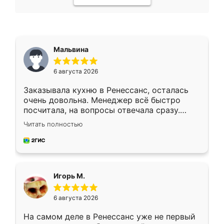
Мальвина
6 августа 2026
Заказывала кухню в Ренессанс, осталась
очень довольна. Менеджер всё быстро
посчитала, на вопросы отвечала сразу.
Замерщик приехал в субботу, подошёл к
Читать полностью
делу со всей ответственностью. Собрали
за день, ребята работали аккуратно, даже
пыли почти не было. Качество отличное,
ящики ходят плавно, ничего не скрипит.
Всё подошло как влитое.
Игорь М.
6 августа 2026
На самом деле в Ренессанс уже не первый