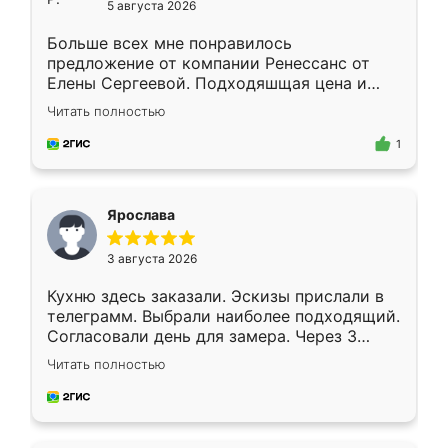
5 августа 2026
Больше всех мне понравилось
предложение от компании Ренессанс от
Елены Сергеевой. Подходяшщая цена и
короткие сроки изготовления. Приехавший
Читать полностью
для замера сотрудник Владислав
предложил по моему эскизу самый
1
подходящий вариант шкафа. Немного его
видоизменил, получилось даже лучше, чем
я хотела.
Ярослава
3 августа 2026
Кухню здесь заказали. Эскизы прислали в
телеграмм. Выбрали наиболее подходящий.
Согласовали день для замера. Через 3
недели кухня была уже готова. Остались
Читать полностью
довольны работой. Спасибо Ренессанс
мебель за качественную работу!