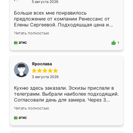
5 августа 2026
Больше всех мне понравилось
предложение от компании Ренессанс от
Елены Сергеевой. Подходяшщая цена и
короткие сроки изготовления. Приехавший
Читать полностью
для замера сотрудник Владислав
предложил по моему эскизу самый
1
подходящий вариант шкафа. Немного его
видоизменил, получилось даже лучше, чем
я хотела.
Ярослава
3 августа 2026
Кухню здесь заказали. Эскизы прислали в
телеграмм. Выбрали наиболее подходящий.
Согласовали день для замера. Через 3
недели кухня была уже готова. Остались
Читать полностью
довольны работой. Спасибо Ренессанс
мебель за качественную работу!