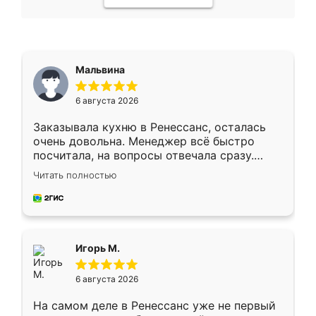
Мальвина
6 августа 2026
Заказывала кухню в Ренессанс, осталась
очень довольна. Менеджер всё быстро
посчитала, на вопросы отвечала сразу.
Замерщик приехал в субботу, подошёл к
Читать полностью
делу со всей ответственностью. Собрали
за день, ребята работали аккуратно, даже
пыли почти не было. Качество отличное,
ящики ходят плавно, ничего не скрипит.
Всё подошло как влитое.
Игорь М.
6 августа 2026
На самом деле в Ренессанс уже не первый