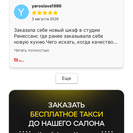
yaroslava1986
3 августа 2026
Заказала себе новый шкаф в студии
Ренессанс где ранее заказывала себе
новую кухню.Чего искать, когда качеством
вполне довольна. Служит кухня уже почти
Читать полностью
два года, нареканий нет.
Еще
ЗАКАЗАТЬ
БЕСПЛАТНОЕ ТАКСИ
ДО НАШЕГО САЛОНА