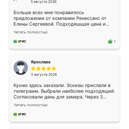
5 августа 2026
Больше всех мне понравилось
предложение от компании Ренессанс от
Елены Сергеевой. Подходяшщая цена и
короткие сроки изготовления. Приехавший
Читать полностью
для замера сотрудник Владислав
предложил по моему эскизу самый
1
подходящий вариант шкафа. Немного его
видоизменил, получилось даже лучше, чем
я хотела.
Ярослава
3 августа 2026
Кухню здесь заказали. Эскизы прислали в
телеграмм. Выбрали наиболее подходящий.
Согласовали день для замера. Через 3
недели кухня была уже готова. Остались
Читать полностью
довольны работой. Спасибо Ренессанс
мебель за качественную работу!