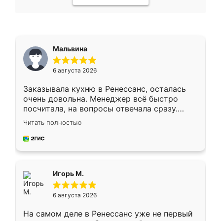
Мальвина
6 августа 2026
Заказывала кухню в Ренессанс, осталась
очень довольна. Менеджер всё быстро
посчитала, на вопросы отвечала сразу.
Замерщик приехал в субботу, подошёл к
Читать полностью
делу со всей ответственностью. Собрали
за день, ребята работали аккуратно, даже
пыли почти не было. Качество отличное,
ящики ходят плавно, ничего не скрипит.
Всё подошло как влитое.
Игорь М.
6 августа 2026
На самом деле в Ренессанс уже не первый