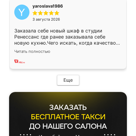
yaroslava1986
3 августа 2026
Заказала себе новый шкаф в студии
Ренессанс где ранее заказывала себе
новую кухню.Чего искать, когда качеством
вполне довольна. Служит кухня уже почти
Читать полностью
два года, нареканий нет.
Еще
ЗАКАЗАТЬ
БЕСПЛАТНОЕ ТАКСИ
ДО НАШЕГО САЛОНА