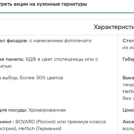
реть акции на кухонные гарнитуры
Характерист
ал фасадов:
с нанесением фотопечати
Сто
из и
я панель:
ХДФ в цвет столешницы или с
Габа
чатью
а выбор, более 300 цветов
Выка
танд
Hett
без 
ля посуды:
Хромированная
Цоко
ники :
BOYARD (Россия) или премиум класса
Аксе
встрия), Hettich (Германия)
волш