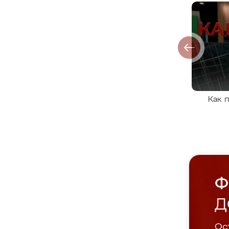
Как 
Ф
Д
Ост