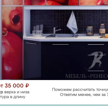
от 35 000 ₽
Поможем рассчитать точну
тр
верха и низа
Ответим менее, чем за 
тура в длину