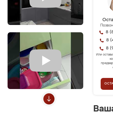
Оста
Позвон
8 (
8 (
8 (
Или оставь
ко
предвар
ОСТ
Ваша