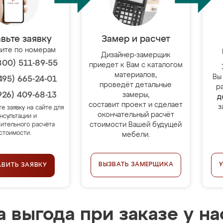
вьте заявку
Замер и расчет
ите по номерам
Дизайнер-замерщик
800) 511-89-55
приедет к Вам с каталогом
материалов,
Вы
495) 665-24-01
проведёт детальные
р
926) 409-68-13
замеры,
д
составит проект и сделает
з
те заявку на сайте для
окончательный расчёт
нсультации и
стоимости Вашей будущей
ительного расчёта
стоимости.
мебели.
ВЫЗВАТЬ ЗАМЕРЩИКА
АВИТЬ ЗАЯВКУ
 выгода при заказе у на