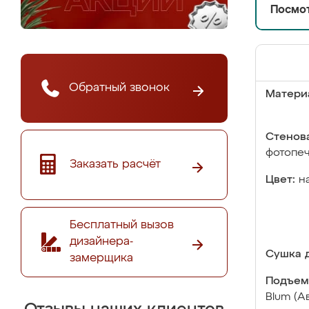
Посмот
Обратный звонок
Матери
Стенова
фотопе
Заказать расчёт
Цвет:
н
Бесплатный вызов
дизайнера-
Сушка д
замерщика
Подъем
Blum (А