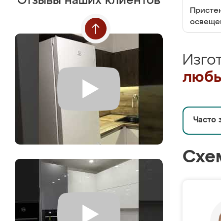
Отзывы наших клиентов
Пристен
освеще
Изго
любы
Часто 
Схе