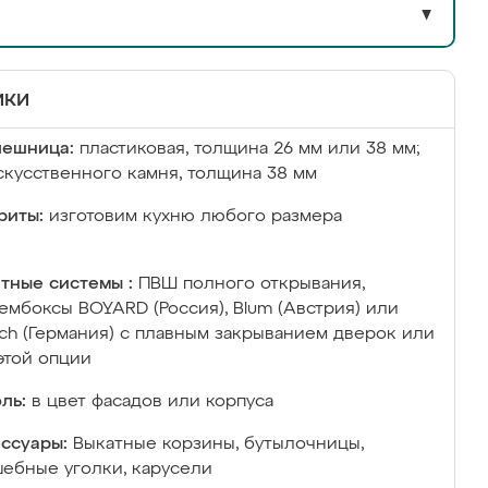
▼
ики
лешница:
пластиковая, толщина 26 мм или 38 мм;
скусственного камня, толщина 38 мм
риты:
изготовим кухню любого размера
тные системы :
ПВШ полного открывания,
ембоксы BOYARD (Россия), Blum (Австрия) или
ich (Германия) с плавным закрыванием дверок или
этой опции
ль:
в цвет фасадов или корпуса
ссуары:
Выкатные корзины, бутылочницы,
ебные уголки, карусели