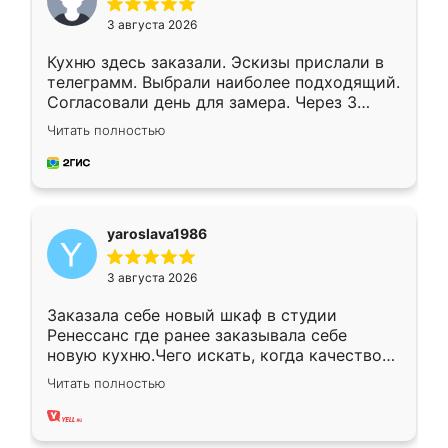
3 августа 2026
Кухню здесь заказали. Эскизы прислали в
телеграмм. Выбрали наиболее подходящий.
Согласовали день для замера. Через 3
недели кухня была уже готова. Остались
Читать полностью
довольны работой. Спасибо Ренессанс
мебель за качественную работу!
yaroslava1986
3 августа 2026
Заказала себе новый шкаф в студии
Ренессанс где ранее заказывала себе
новую кухню.Чего искать, когда качеством
вполне довольна. Служит кухня уже почти
Читать полностью
два года, нареканий нет.