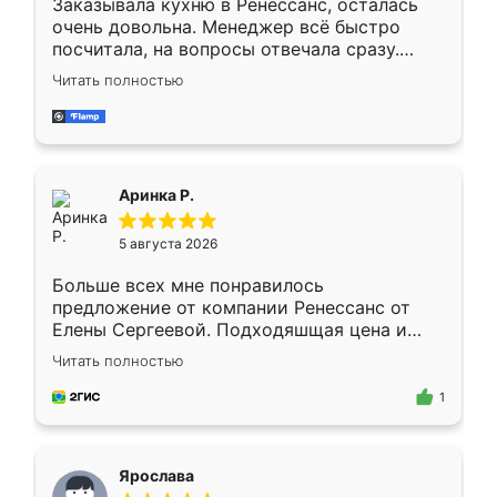
Заказывала кухню в Ренессанс, осталась
очень довольна. Менеджер всё быстро
посчитала, на вопросы отвечала сразу.
Замерщик приехал в субботу, подошёл к
Читать полностью
делу со всей ответственностью. Собрали
за день, ребята работали аккуратно, даже
пыли почти не было. Качество отличное,
ящики ходят плавно, ничего не скрипит.
Всё подошло как влитое.
Аринка Р.
5 августа 2026
Больше всех мне понравилось
предложение от компании Ренессанс от
Елены Сергеевой. Подходяшщая цена и
короткие сроки изготовления. Приехавший
Читать полностью
для замера сотрудник Владислав
предложил по моему эскизу самый
1
подходящий вариант шкафа. Немного его
видоизменил, получилось даже лучше, чем
я хотела.
Ярослава