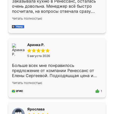
Заказывала кухню в Ренессанс, осталась
очень довольна. Менеджер всё быстро
посчитала, на вопросы отвечала сразу.
Замерщик приехал в субботу, подошёл к
Читать полностью
делу со всей ответственностью. Собрали
за день, ребята работали аккуратно, даже
пыли почти не было. Качество отличное,
ящики ходят плавно, ничего не скрипит.
Всё подошло как влитое.
Аринка Р.
5 августа 2026
Больше всех мне понравилось
предложение от компании Ренессанс от
Елены Сергеевой. Подходяшщая цена и
короткие сроки изготовления. Приехавший
Читать полностью
для замера сотрудник Владислав
предложил по моему эскизу самый
1
подходящий вариант шкафа. Немного его
видоизменил, получилось даже лучше, чем
я хотела.
Ярослава