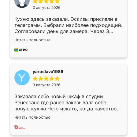
3 августа 2026
Кухню здесь заказали. Эскизы прислали в
телеграмм. Выбрали наиболее подходящий.
Согласовали день для замера. Через 3
недели кухня была уже готова. Остались
Читать полностью
довольны работой. Спасибо Ренессанс
мебель за качественную работу!
yaroslava1986
3 августа 2026
Заказала себе новый шкаф в студии
Ренессанс где ранее заказывала себе
новую кухню.Чего искать, когда качеством
вполне довольна. Служит кухня уже почти
Читать полностью
два года, нареканий нет.