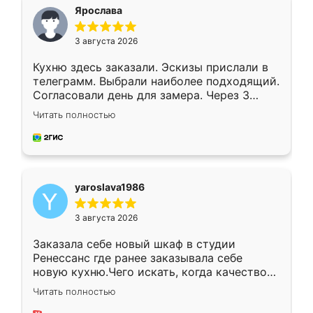
я хотела.
Ярослава
3 августа 2026
Кухню здесь заказали. Эскизы прислали в
телеграмм. Выбрали наиболее подходящий.
Согласовали день для замера. Через 3
недели кухня была уже готова. Остались
Читать полностью
довольны работой. Спасибо Ренессанс
мебель за качественную работу!
yaroslava1986
3 августа 2026
Заказала себе новый шкаф в студии
Ренессанс где ранее заказывала себе
новую кухню.Чего искать, когда качеством
вполне довольна. Служит кухня уже почти
Читать полностью
два года, нареканий нет.