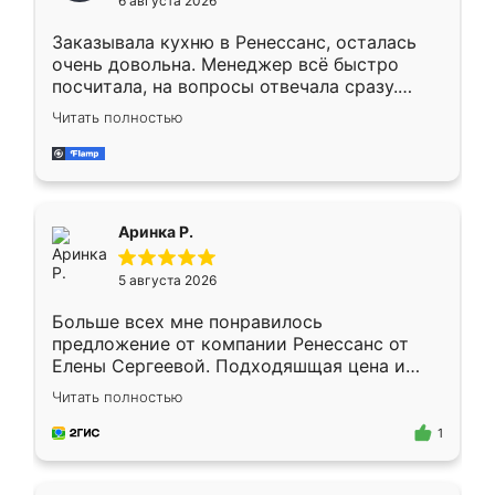
6 августа 2026
мебели буду заказывать только здесь.
Заказывала кухню в Ренессанс, осталась
очень довольна. Менеджер всё быстро
посчитала, на вопросы отвечала сразу.
Замерщик приехал в субботу, подошёл к
Читать полностью
делу со всей ответственностью. Собрали
за день, ребята работали аккуратно, даже
пыли почти не было. Качество отличное,
ящики ходят плавно, ничего не скрипит.
Всё подошло как влитое.
Аринка Р.
5 августа 2026
Больше всех мне понравилось
предложение от компании Ренессанс от
Елены Сергеевой. Подходяшщая цена и
короткие сроки изготовления. Приехавший
Читать полностью
для замера сотрудник Владислав
предложил по моему эскизу самый
1
подходящий вариант шкафа. Немного его
видоизменил, получилось даже лучше, чем