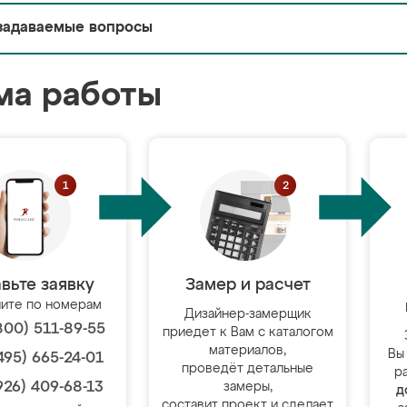
задаваемые вопросы
ма работы
вьте заявку
Замер и расчет
ите по номерам
Дизайнер-замерщик
800) 511-89-55
приедет к Вам с каталогом
материалов,
Вы
495) 665-24-01
проведёт детальные
р
926) 409-68-13
замеры,
д
составит проект и сделает