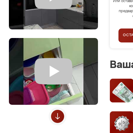
Или оставь
ко
предвар
ОСТ
Ваша