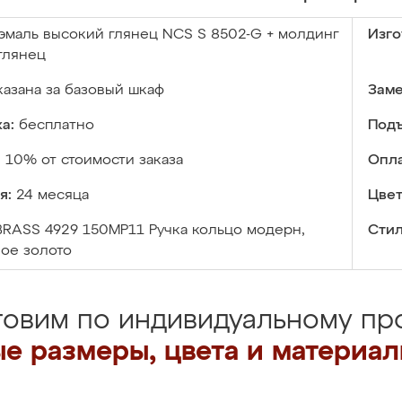
эмаль высокий глянец NCS S 8502-G + молдинг
Изго
глянец
казана за базовый шкаф
Заме
а:
бесплатно
Подъ
:
10% от стоимости заказа
Опла
я:
24 месяца
Цвет
BRASS 4929 150MP11 Ручка кольцо модерн,
Стил
ое золото
товим по индивидуальному про
е размеры, цвета и материа