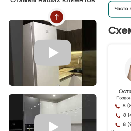
Отзывы наших клиентов
Часто 
Схе
Оста
Позвон
8 (
8 (
8 (