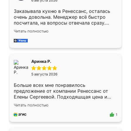
6 августа 2026
мебели буду заказывать только здесь.
Заказывала кухню в Ренессанс, осталась
очень довольна. Менеджер всё быстро
посчитала, на вопросы отвечала сразу.
Замерщик приехал в субботу, подошёл к
Читать полностью
делу со всей ответственностью. Собрали
за день, ребята работали аккуратно, даже
пыли почти не было. Качество отличное,
ящики ходят плавно, ничего не скрипит.
Всё подошло как влитое.
Аринка Р.
5 августа 2026
Больше всех мне понравилось
предложение от компании Ренессанс от
Елены Сергеевой. Подходяшщая цена и
короткие сроки изготовления. Приехавший
Читать полностью
для замера сотрудник Владислав
предложил по моему эскизу самый
1
подходящий вариант шкафа. Немного его
видоизменил, получилось даже лучше, чем