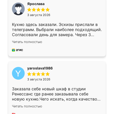
я хотела.
Ярослава
3 августа 2026
Кухню здесь заказали. Эскизы прислали в
телеграмм. Выбрали наиболее подходящий.
Согласовали день для замера. Через 3
недели кухня была уже готова. Остались
Читать полностью
довольны работой. Спасибо Ренессанс
мебель за качественную работу!
yaroslava1986
3 августа 2026
Заказала себе новый шкаф в студии
Ренессанс где ранее заказывала себе
новую кухню.Чего искать, когда качеством
вполне довольна. Служит кухня уже почти
Читать полностью
два года, нареканий нет.