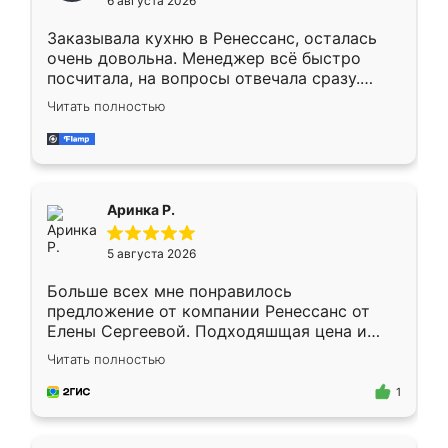
6 августа 2026
мебели буду заказывать только здесь.
Заказывала кухню в Ренессанс, осталась
очень довольна. Менеджер всё быстро
посчитала, на вопросы отвечала сразу.
Замерщик приехал в субботу, подошёл к
Читать полностью
делу со всей ответственностью. Собрали
за день, ребята работали аккуратно, даже
пыли почти не было. Качество отличное,
ящики ходят плавно, ничего не скрипит.
Всё подошло как влитое.
Аринка Р.
5 августа 2026
Больше всех мне понравилось
предложение от компании Ренессанс от
Елены Сергеевой. Подходяшщая цена и
короткие сроки изготовления. Приехавший
Читать полностью
для замера сотрудник Владислав
предложил по моему эскизу самый
1
подходящий вариант шкафа. Немного его
видоизменил, получилось даже лучше, чем