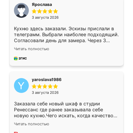
я хотела.
Ярослава
3 августа 2026
Кухню здесь заказали. Эскизы прислали в
телеграмм. Выбрали наиболее подходящий.
Согласовали день для замера. Через 3
недели кухня была уже готова. Остались
Читать полностью
довольны работой. Спасибо Ренессанс
мебель за качественную работу!
yaroslava1986
3 августа 2026
Заказала себе новый шкаф в студии
Ренессанс где ранее заказывала себе
новую кухню.Чего искать, когда качеством
вполне довольна. Служит кухня уже почти
Читать полностью
два года, нареканий нет.