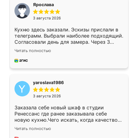
я хотела.
Ярослава
3 августа 2026
Кухню здесь заказали. Эскизы прислали в
телеграмм. Выбрали наиболее подходящий.
Согласовали день для замера. Через 3
недели кухня была уже готова. Остались
Читать полностью
довольны работой. Спасибо Ренессанс
мебель за качественную работу!
yaroslava1986
3 августа 2026
Заказала себе новый шкаф в студии
Ренессанс где ранее заказывала себе
новую кухню.Чего искать, когда качеством
вполне довольна. Служит кухня уже почти
Читать полностью
два года, нареканий нет.