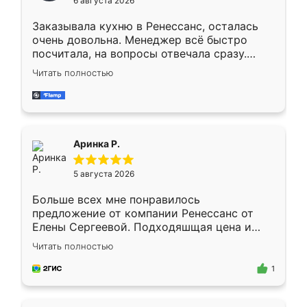
6 августа 2026
мебели буду заказывать только здесь.
Заказывала кухню в Ренессанс, осталась
очень довольна. Менеджер всё быстро
посчитала, на вопросы отвечала сразу.
Замерщик приехал в субботу, подошёл к
Читать полностью
делу со всей ответственностью. Собрали
за день, ребята работали аккуратно, даже
пыли почти не было. Качество отличное,
ящики ходят плавно, ничего не скрипит.
Всё подошло как влитое.
Аринка Р.
5 августа 2026
Больше всех мне понравилось
предложение от компании Ренессанс от
Елены Сергеевой. Подходяшщая цена и
короткие сроки изготовления. Приехавший
Читать полностью
для замера сотрудник Владислав
предложил по моему эскизу самый
1
подходящий вариант шкафа. Немного его
видоизменил, получилось даже лучше, чем