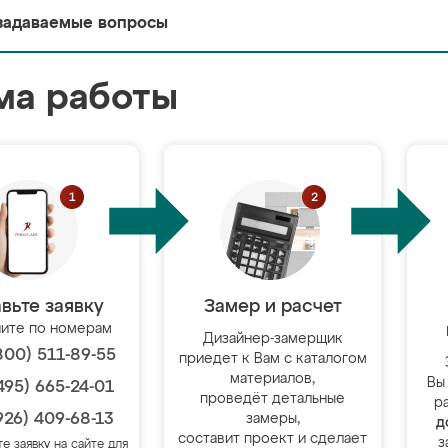
задаваемые вопросы
ма работы
вьте заявку
Замер и расчет
ите по номерам
Дизайнер-замерщик
800) 511-89-55
приедет к Вам с каталогом
материалов,
Вы
495) 665-24-01
проведёт детальные
р
926) 409-68-13
замеры,
д
составит проект и сделает
з
те заявку на сайте для