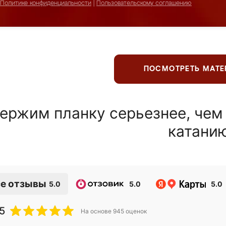
Политике конфиденциальности
|
Пользовательскому соглашению
ПОСМОТРЕТЬ МАТ
ержим планку серьезнее, чем
катани
е отзывы
5.0
5.0
5.0
5
На основе
945
оценок