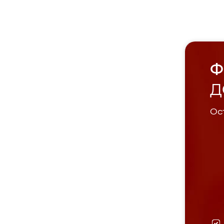
Ф
Д
Ост