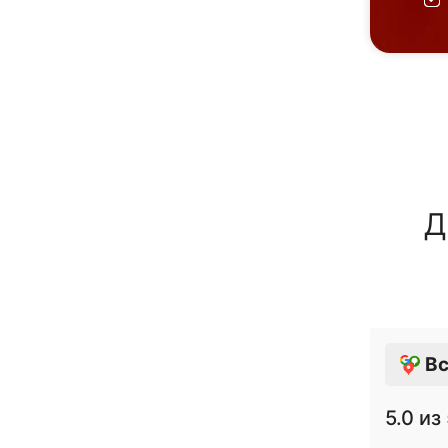
Д
Вс
5.0
из 