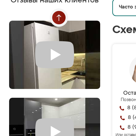
Отзывы наших клиентов
Часто 
Схе
Оста
Позвон
8 (
8 (
8 (
Или оставь