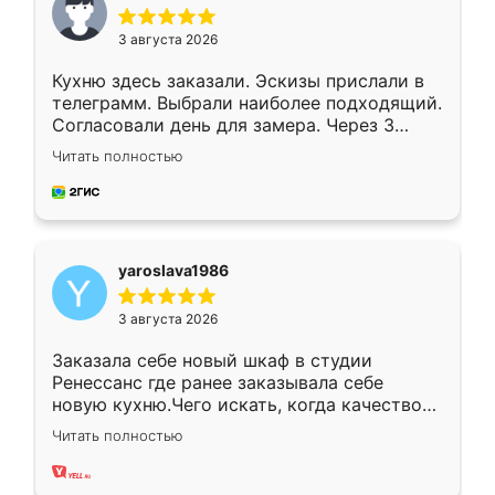
3 августа 2026
Кухню здесь заказали. Эскизы прислали в
телеграмм. Выбрали наиболее подходящий.
Согласовали день для замера. Через 3
недели кухня была уже готова. Остались
Читать полностью
довольны работой. Спасибо Ренессанс
мебель за качественную работу!
yaroslava1986
3 августа 2026
Заказала себе новый шкаф в студии
Ренессанс где ранее заказывала себе
новую кухню.Чего искать, когда качеством
вполне довольна. Служит кухня уже почти
Читать полностью
два года, нареканий нет.