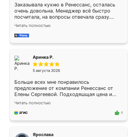
Заказывала кухню в Ренессанс, осталась
очень довольна. Менеджер всё быстро
посчитала, на вопросы отвечала сразу.
Замерщик приехал в субботу, подошёл к
Читать полностью
делу со всей ответственностью. Собрали
за день, ребята работали аккуратно, даже
пыли почти не было. Качество отличное,
ящики ходят плавно, ничего не скрипит.
Всё подошло как влитое.
Аринка Р.
5 августа 2026
Больше всех мне понравилось
предложение от компании Ренессанс от
Елены Сергеевой. Подходяшщая цена и
короткие сроки изготовления. Приехавший
Читать полностью
для замера сотрудник Владислав
предложил по моему эскизу самый
1
подходящий вариант шкафа. Немного его
видоизменил, получилось даже лучше, чем
я хотела.
Ярослава