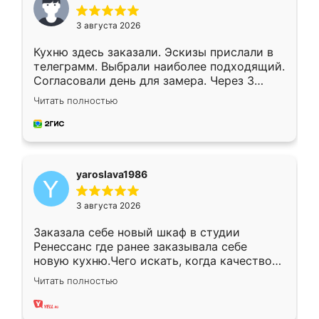
3 августа 2026
Кухню здесь заказали. Эскизы прислали в
телеграмм. Выбрали наиболее подходящий.
Согласовали день для замера. Через 3
недели кухня была уже готова. Остались
Читать полностью
довольны работой. Спасибо Ренессанс
мебель за качественную работу!
yaroslava1986
3 августа 2026
Заказала себе новый шкаф в студии
Ренессанс где ранее заказывала себе
новую кухню.Чего искать, когда качеством
вполне довольна. Служит кухня уже почти
Читать полностью
два года, нареканий нет.