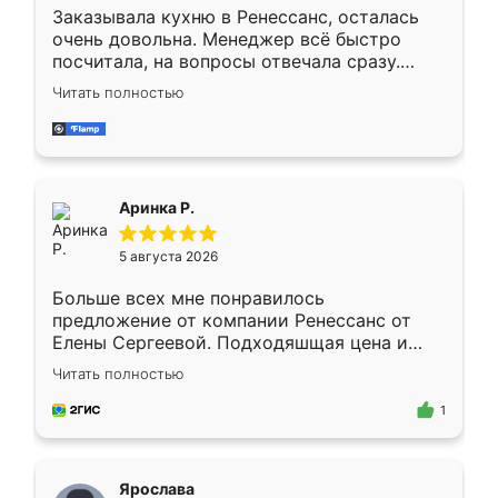
Заказывала кухню в Ренессанс, осталась
очень довольна. Менеджер всё быстро
посчитала, на вопросы отвечала сразу.
Замерщик приехал в субботу, подошёл к
Читать полностью
делу со всей ответственностью. Собрали
за день, ребята работали аккуратно, даже
пыли почти не было. Качество отличное,
ящики ходят плавно, ничего не скрипит.
Всё подошло как влитое.
Аринка Р.
5 августа 2026
Больше всех мне понравилось
предложение от компании Ренессанс от
Елены Сергеевой. Подходяшщая цена и
короткие сроки изготовления. Приехавший
Читать полностью
для замера сотрудник Владислав
предложил по моему эскизу самый
1
подходящий вариант шкафа. Немного его
видоизменил, получилось даже лучше, чем
я хотела.
Ярослава