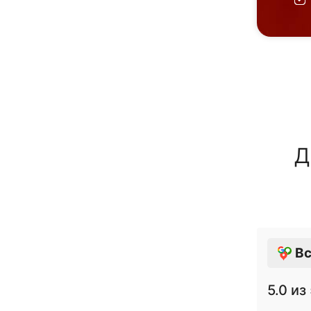
Д
Вс
5.0
из 