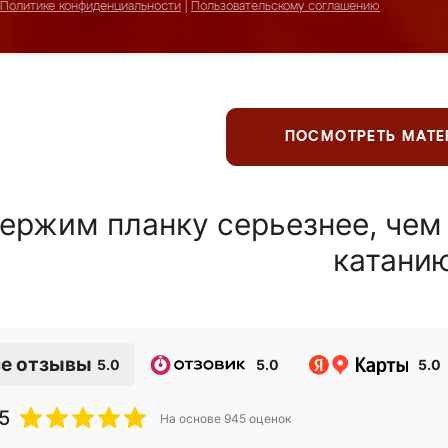
Политике конфиденциальности
|
Пользовательскому соглашению
ПОСМОТРЕТЬ МАТ
ержим планку серьезнее, чем
катани
е отзывы
5.0
5.0
5.0
5
На основе
945
оценок