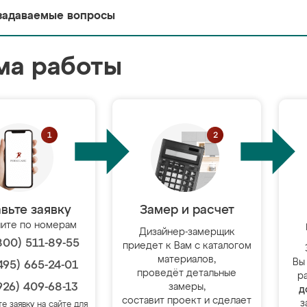
задаваемые вопросы
ма работы
вьте заявку
Замер и расчет
ите по номерам
Дизайнер-замерщик
800) 511-89-55
приедет к Вам с каталогом
материалов,
Вы
495) 665-24-01
проведёт детальные
р
926) 409-68-13
замеры,
д
составит проект и сделает
з
те заявку на сайте для