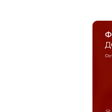
Ф
Д
Ост