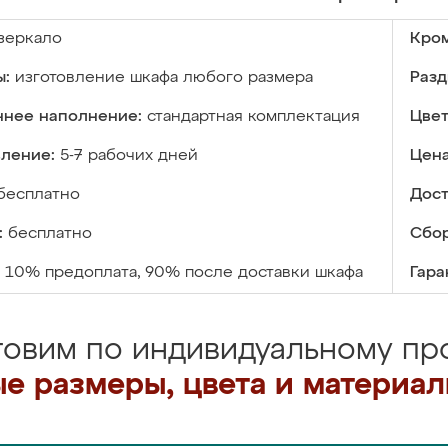
зеркало
Кром
ы:
изготовление шкафа любого размера
Разд
ннее наполнение:
стандартная комплектация
Цвет
вление:
5-7 рабочих дней
Цена
бесплатно
Дост
:
бесплатно
Сбор
10% предоплата, 90% после доставки шкафа
Гара
товим по индивидуальному про
е размеры, цвета и материа