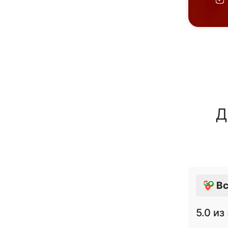
Д
Вс
5.0
из 