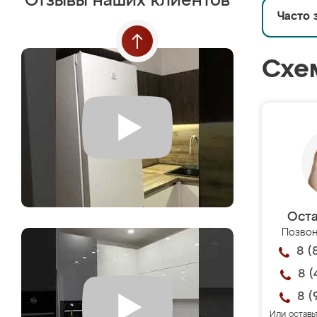
Отзывы наших клиентов
Часто 
Схе
Оста
Позвон
8 (
8 (
8 (
Или оставь