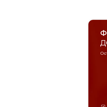
Ф
Д
Ост