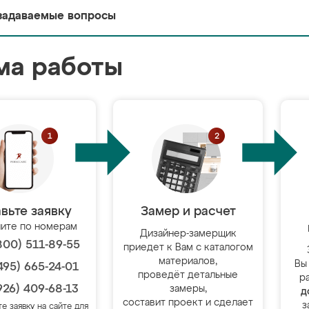
задаваемые вопросы
ма работы
вьте заявку
Замер и расчет
ите по номерам
Дизайнер-замерщик
800) 511-89-55
приедет к Вам с каталогом
материалов,
Вы
495) 665-24-01
проведёт детальные
р
926) 409-68-13
замеры,
д
составит проект и сделает
з
те заявку на сайте для