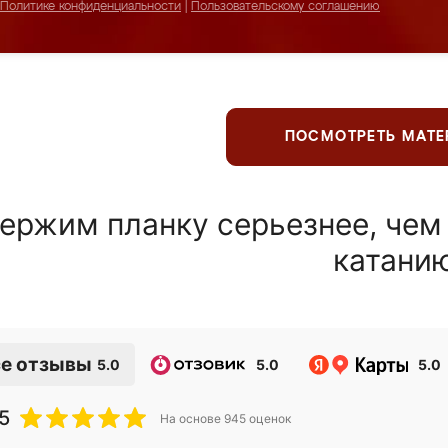
Политике конфиденциальности
|
Пользовательскому соглашению
ПОСМОТРЕТЬ МАТ
ержим планку серьезнее, чем
катани
е отзывы
5.0
5.0
5.0
5
На основе
945
оценок