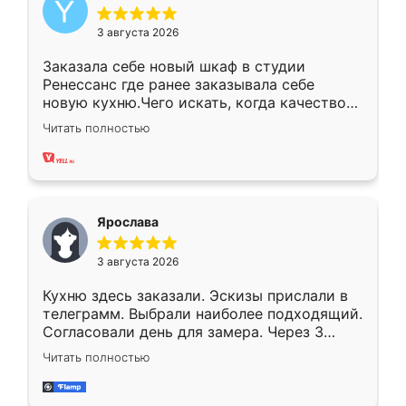
3 августа 2026
Заказала себе новый шкаф в студии
Ренессанс где ранее заказывала себе
новую кухню.Чего искать, когда качеством
вполне довольна. Служит кухня уже почти
Читать полностью
два года, нареканий нет.
Ярослава
3 августа 2026
Кухню здесь заказали. Эскизы прислали в
телеграмм. Выбрали наиболее подходящий.
Согласовали день для замера. Через 3
недели кухня была уже готова. Остались
Читать полностью
довольны работой. Спасибо Ренессанс
мебель за качественную работу!