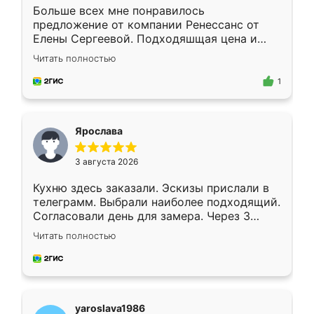
Больше всех мне понравилось
предложение от компании Ренессанс от
Елены Сергеевой. Подходяшщая цена и
короткие сроки изготовления. Приехавший
Читать полностью
для замера сотрудник Владислав
предложил по моему эскизу самый
1
подходящий вариант шкафа. Немного его
видоизменил, получилось даже лучше, чем
я хотела.
Ярослава
3 августа 2026
Кухню здесь заказали. Эскизы прислали в
телеграмм. Выбрали наиболее подходящий.
Согласовали день для замера. Через 3
недели кухня была уже готова. Остались
Читать полностью
довольны работой. Спасибо Ренессанс
мебель за качественную работу!
yaroslava1986