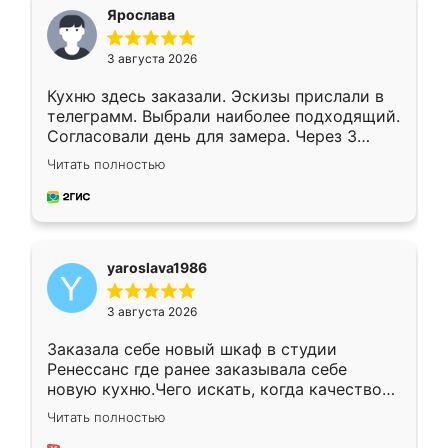
я хотела.
Ярослава
3 августа 2026
Кухню здесь заказали. Эскизы прислали в
телеграмм. Выбрали наиболее подходящий.
Согласовали день для замера. Через 3
недели кухня была уже готова. Остались
Читать полностью
довольны работой. Спасибо Ренессанс
мебель за качественную работу!
yaroslava1986
3 августа 2026
Заказала себе новый шкаф в студии
Ренессанс где ранее заказывала себе
новую кухню.Чего искать, когда качеством
вполне довольна. Служит кухня уже почти
Читать полностью
два года, нареканий нет.