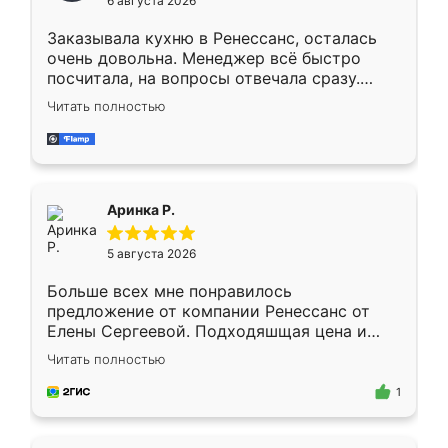
6 августа 2026
мебели буду заказывать только здесь.
Заказывала кухню в Ренессанс, осталась
очень довольна. Менеджер всё быстро
посчитала, на вопросы отвечала сразу.
Замерщик приехал в субботу, подошёл к
Читать полностью
делу со всей ответственностью. Собрали
за день, ребята работали аккуратно, даже
пыли почти не было. Качество отличное,
ящики ходят плавно, ничего не скрипит.
Всё подошло как влитое.
Аринка Р.
5 августа 2026
Больше всех мне понравилось
предложение от компании Ренессанс от
Елены Сергеевой. Подходяшщая цена и
короткие сроки изготовления. Приехавший
Читать полностью
для замера сотрудник Владислав
предложил по моему эскизу самый
1
подходящий вариант шкафа. Немного его
видоизменил, получилось даже лучше, чем