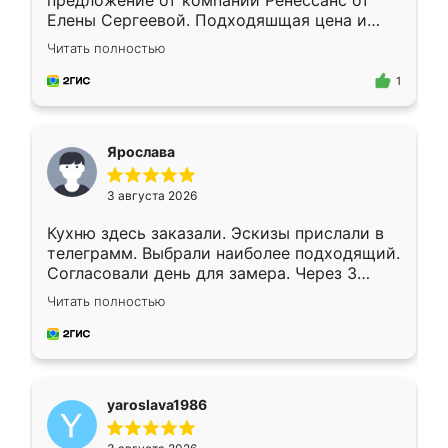
предложение от компании Ренессанс от
Елены Сергеевой. Подходяшщая цена и
короткие сроки изготовления. Приехавший
Читать полностью
для замера сотрудник Владислав
предложил по моему эскизу самый
1
подходящий вариант шкафа. Немного его
видоизменил, получилось даже лучше, чем
я хотела.
Ярослава
3 августа 2026
Кухню здесь заказали. Эскизы прислали в
телеграмм. Выбрали наиболее подходящий.
Согласовали день для замера. Через 3
недели кухня была уже готова. Остались
Читать полностью
довольны работой. Спасибо Ренессанс
мебель за качественную работу!
yaroslava1986