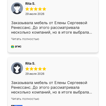
Rita S.
29 июля 2026
Заказывала мебель от Елены Сергеевой
Ренессанс. До этого рассматривала
несколько компаний, но в итоге выбрала
эту. Сначала обговорили условия, потом
Читать полностью
приехал замерщик, всё спокойно объяснил
и снял размеры. Изготовили в срок, с
доставкой тоже никаких проблем не
возникло. Сборку выполнили аккуратно,
мебель сразу встала на свое место без
Rita S.
каких-либо доработок. Качеством осталась
довольна, все выглядит так, как и ожидала.
29 июля 2026
Заказывала мебель от Елены Сергеевой
Ренессанс. До этого рассматривала
несколько компаний, но в итоге выбрала
эту. Сначала обговорили условия, потом
Читать полностью
приехал замерщик, всё спокойно объяснил