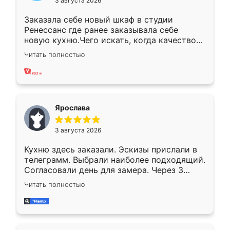
3 августа 2026
Заказала себе новый шкаф в студии
Ренессанс где ранее заказывала себе
новую кухню.Чего искать, когда качеством
вполне довольна. Служит кухня уже почти
Читать полностью
два года, нареканий нет.
Ярослава
3 августа 2026
Кухню здесь заказали. Эскизы прислали в
телеграмм. Выбрали наиболее подходящий.
Согласовали день для замера. Через 3
недели кухня была уже готова. Остались
Читать полностью
довольны работой. Спасибо Ренессанс
мебель за качественную работу!