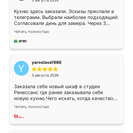
3 августа 2026
Кухню здесь заказали. Эскизы прислали в
телеграмм. Выбрали наиболее подходящий.
Согласовали день для замера. Через 3
недели кухня была уже готова. Остались
Читать полностью
довольны работой. Спасибо Ренессанс
мебель за качественную работу!
yaroslava1986
3 августа 2026
Заказала себе новый шкаф в студии
Ренессанс где ранее заказывала себе
новую кухню.Чего искать, когда качеством
вполне довольна. Служит кухня уже почти
Читать полностью
два года, нареканий нет.