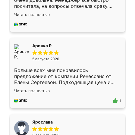
очень довольна. Менеджер всё быстро
посчитала, на вопросы отвечала сразу.
Замерщик приехал в субботу, подошёл к
Читать полностью
делу со всей ответственностью. Собрали
за день, ребята работали аккуратно, даже
пыли почти не было. Качество отличное,
ящики ходят плавно, ничего не скрипит.
Всё подошло как влитое.
Аринка Р.
5 августа 2026
Больше всех мне понравилось
предложение от компании Ренессанс от
Елены Сергеевой. Подходяшщая цена и
короткие сроки изготовления. Приехавший
Читать полностью
для замера сотрудник Владислав
предложил по моему эскизу самый
1
подходящий вариант шкафа. Немного его
видоизменил, получилось даже лучше, чем
я хотела.
Ярослава