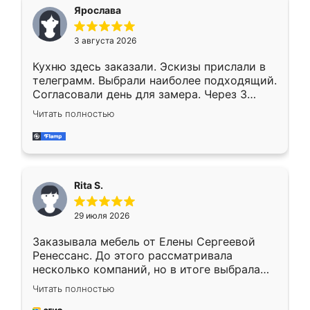
Ярослава
3 августа 2026
Кухню здесь заказали. Эскизы прислали в
телеграмм. Выбрали наиболее подходящий.
Согласовали день для замера. Через 3
недели кухня была уже готова. Остались
Читать полностью
довольны работой. Спасибо Ренессанс
мебель за качественную работу!
Rita S.
29 июля 2026
Заказывала мебель от Елены Сергеевой
Ренессанс. До этого рассматривала
несколько компаний, но в итоге выбрала
эту. Сначала обговорили условия, потом
Читать полностью
приехал замерщик, всё спокойно объяснил