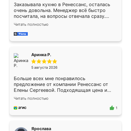
Заказывала кухню в Ренессанс, осталась
очень довольна. Менеджер всё быстро
посчитала, на вопросы отвечала сразу.
Замерщик приехал в субботу, подошёл к
Читать полностью
делу со всей ответственностью. Собрали
за день, ребята работали аккуратно, даже
пыли почти не было. Качество отличное,
ящики ходят плавно, ничего не скрипит.
Всё подошло как влитое.
Аринка Р.
5 августа 2026
Больше всех мне понравилось
предложение от компании Ренессанс от
Елены Сергеевой. Подходяшщая цена и
короткие сроки изготовления. Приехавший
Читать полностью
для замера сотрудник Владислав
предложил по моему эскизу самый
1
подходящий вариант шкафа. Немного его
видоизменил, получилось даже лучше, чем
я хотела.
Ярослава