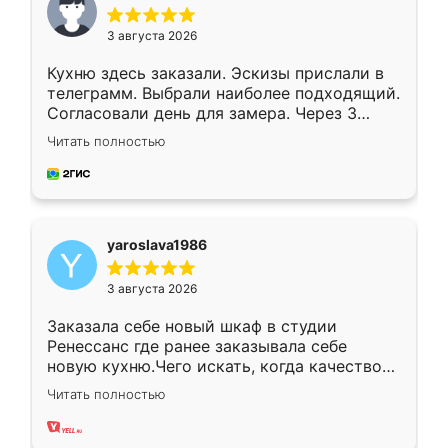
3 августа 2026
Кухню здесь заказали. Эскизы прислали в
телеграмм. Выбрали наиболее подходящий.
Согласовали день для замера. Через 3
недели кухня была уже готова. Остались
Читать полностью
довольны работой. Спасибо Ренессанс
мебель за качественную работу!
yaroslava1986
3 августа 2026
Заказала себе новый шкаф в студии
Ренессанс где ранее заказывала себе
новую кухню.Чего искать, когда качеством
вполне довольна. Служит кухня уже почти
Читать полностью
два года, нареканий нет.