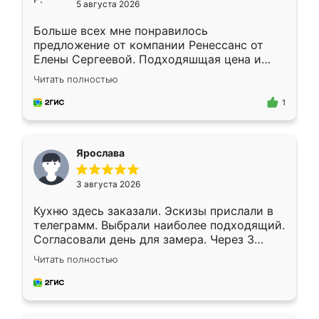
5 августа 2026
Больше всех мне понравилось
предложение от компании Ренессанс от
Елены Сергеевой. Подходяшщая цена и
короткие сроки изготовления. Приехавший
Читать полностью
для замера сотрудник Владислав
предложил по моему эскизу самый
1
подходящий вариант шкафа. Немного его
видоизменил, получилось даже лучше, чем
я хотела.
Ярослава
3 августа 2026
Кухню здесь заказали. Эскизы прислали в
телеграмм. Выбрали наиболее подходящий.
Согласовали день для замера. Через 3
недели кухня была уже готова. Остались
Читать полностью
довольны работой. Спасибо Ренессанс
мебель за качественную работу!