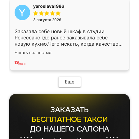
yaroslava1986
3 августа 2026
Заказала себе новый шкаф в студии
Ренессанс где ранее заказывала себе
новую кухню.Чего искать, когда качеством
вполне довольна. Служит кухня уже почти
Читать полностью
два года, нареканий нет.
Еще
ЗАКАЗАТЬ
БЕСПЛАТНОЕ ТАКСИ
ДО НАШЕГО САЛОНА