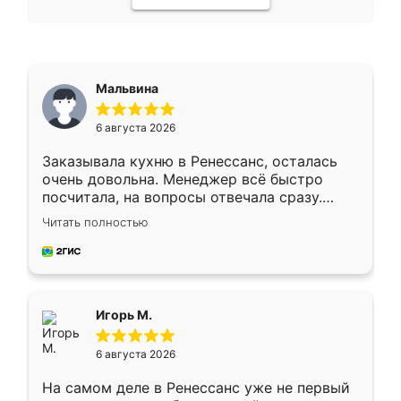
Мальвина
6 августа 2026
Заказывала кухню в Ренессанс, осталась
очень довольна. Менеджер всё быстро
посчитала, на вопросы отвечала сразу.
Замерщик приехал в субботу, подошёл к
Читать полностью
делу со всей ответственностью. Собрали
за день, ребята работали аккуратно, даже
пыли почти не было. Качество отличное,
ящики ходят плавно, ничего не скрипит.
Всё подошло как влитое.
Игорь М.
6 августа 2026
На самом деле в Ренессанс уже не первый