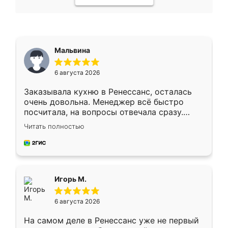
Мальвина
6 августа 2026
Заказывала кухню в Ренессанс, осталась
очень довольна. Менеджер всё быстро
посчитала, на вопросы отвечала сразу.
Замерщик приехал в субботу, подошёл к
Читать полностью
делу со всей ответственностью. Собрали
за день, ребята работали аккуратно, даже
пыли почти не было. Качество отличное,
ящики ходят плавно, ничего не скрипит.
Всё подошло как влитое.
Игорь М.
6 августа 2026
На самом деле в Ренессанс уже не первый