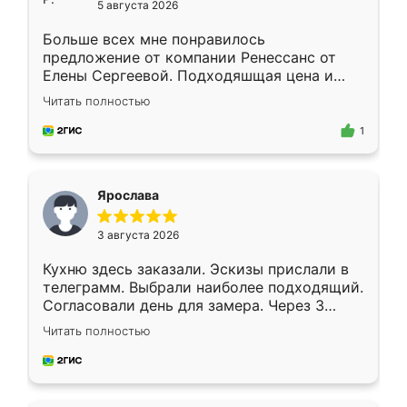
5 августа 2026
Больше всех мне понравилось
предложение от компании Ренессанс от
Елены Сергеевой. Подходяшщая цена и
короткие сроки изготовления. Приехавший
Читать полностью
для замера сотрудник Владислав
предложил по моему эскизу самый
1
подходящий вариант шкафа. Немного его
видоизменил, получилось даже лучше, чем
я хотела.
Ярослава
3 августа 2026
Кухню здесь заказали. Эскизы прислали в
телеграмм. Выбрали наиболее подходящий.
Согласовали день для замера. Через 3
недели кухня была уже готова. Остались
Читать полностью
довольны работой. Спасибо Ренессанс
мебель за качественную работу!