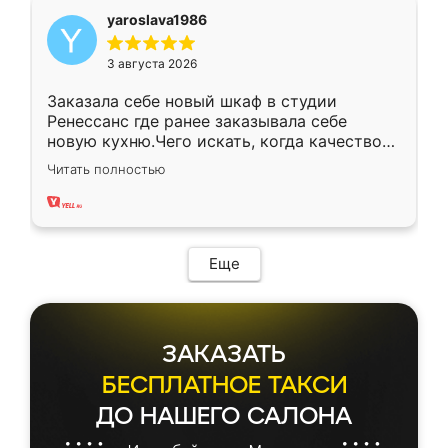
yaroslava1986
3 августа 2026
Заказала себе новый шкаф в студии
Ренессанс где ранее заказывала себе
новую кухню.Чего искать, когда качеством
вполне довольна. Служит кухня уже почти
Читать полностью
два года, нареканий нет.
Еще
ЗАКАЗАТЬ
БЕСПЛАТНОЕ ТАКСИ
ДО НАШЕГО САЛОНА