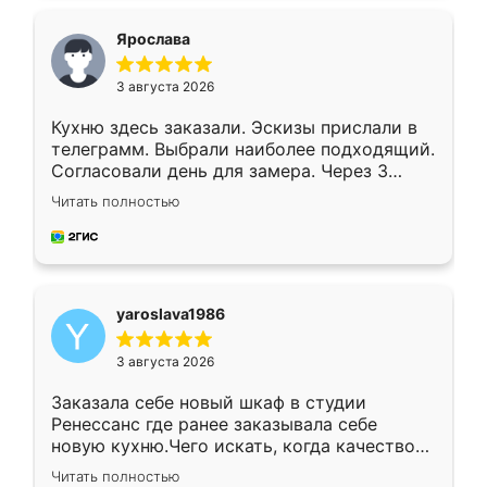
видоизменил, получилось даже лучше, чем
я хотела.
Ярослава
3 августа 2026
Кухню здесь заказали. Эскизы прислали в
телеграмм. Выбрали наиболее подходящий.
Согласовали день для замера. Через 3
недели кухня была уже готова. Остались
Читать полностью
довольны работой. Спасибо Ренессанс
мебель за качественную работу!
yaroslava1986
3 августа 2026
Заказала себе новый шкаф в студии
Ренессанс где ранее заказывала себе
новую кухню.Чего искать, когда качеством
вполне довольна. Служит кухня уже почти
Читать полностью