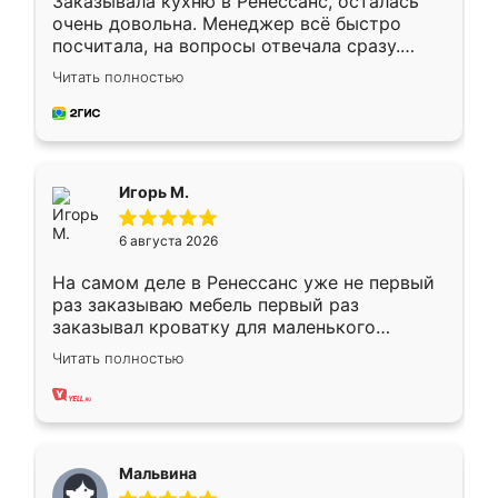
Заказывала кухню в Ренессанс, осталась
очень довольна. Менеджер всё быстро
посчитала, на вопросы отвечала сразу.
Замерщик приехал в субботу, подошёл к
Читать полностью
делу со всей ответственностью. Собрали
за день, ребята работали аккуратно, даже
пыли почти не было. Качество отличное,
ящики ходят плавно, ничего не скрипит.
Всё подошло как влитое.
Игорь М.
6 августа 2026
На самом деле в Ренессанс уже не первый
раз заказываю мебель первый раз
заказывал кроватку для маленького
ребёнка при его рождении ,во второй раз
Читать полностью
заказал шкаф-купе. По качеству очень
хорошее сборка достаточно быстрая,
также адекватные цены. До этого
сравнивал с разными конкурентами в этом
сегменте ,выбор у конкурентов куда
Мальвина
меньше, здесь же он более разнообразный.