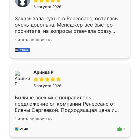
Мне нравится ,если что-то потребуется из
6 августа 2026
мебели буду заказывать только здесь.
Заказывала кухню в Ренессанс, осталась
очень довольна. Менеджер всё быстро
посчитала, на вопросы отвечала сразу.
Замерщик приехал в субботу, подошёл к
Читать полностью
делу со всей ответственностью. Собрали
за день, ребята работали аккуратно, даже
пыли почти не было. Качество отличное,
ящики ходят плавно, ничего не скрипит.
Всё подошло как влитое.
Аринка Р.
5 августа 2026
Больше всех мне понравилось
предложение от компании Ренессанс от
Елены Сергеевой. Подходяшщая цена и
короткие сроки изготовления. Приехавший
Читать полностью
для замера сотрудник Владислав
предложил по моему эскизу самый
1
подходящий вариант шкафа. Немного его