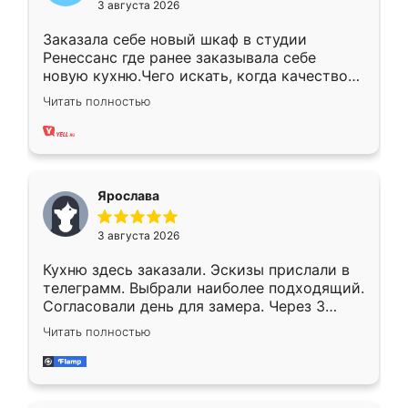
3 августа 2026
Заказала себе новый шкаф в студии
Ренессанс где ранее заказывала себе
новую кухню.Чего искать, когда качеством
вполне довольна. Служит кухня уже почти
Читать полностью
два года, нареканий нет.
Ярослава
3 августа 2026
Кухню здесь заказали. Эскизы прислали в
телеграмм. Выбрали наиболее подходящий.
Согласовали день для замера. Через 3
недели кухня была уже готова. Остались
Читать полностью
довольны работой. Спасибо Ренессанс
мебель за качественную работу!