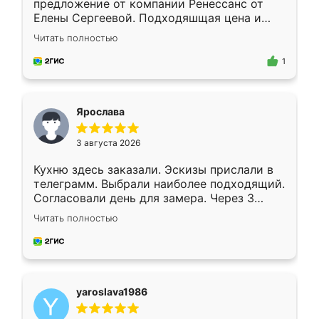
предложение от компании Ренессанс от
Елены Сергеевой. Подходяшщая цена и
короткие сроки изготовления. Приехавший
Читать полностью
для замера сотрудник Владислав
предложил по моему эскизу самый
1
подходящий вариант шкафа. Немного его
видоизменил, получилось даже лучше, чем
я хотела.
Ярослава
3 августа 2026
Кухню здесь заказали. Эскизы прислали в
телеграмм. Выбрали наиболее подходящий.
Согласовали день для замера. Через 3
недели кухня была уже готова. Остались
Читать полностью
довольны работой. Спасибо Ренессанс
мебель за качественную работу!
yaroslava1986