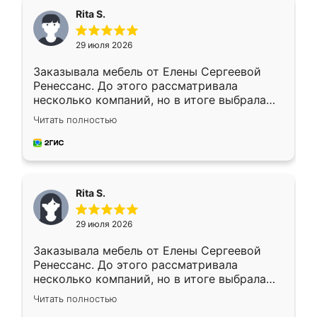
Rita S.
29 июля 2026
Заказывала мебель от Елены Сергеевой
Ренессанс. До этого рассматривала
несколько компаний, но в итоге выбрала
эту. Сначала обговорили условия, потом
Читать полностью
приехал замерщик, всё спокойно объяснил
и снял размеры. Изготовили в срок, с
доставкой тоже никаких проблем не
возникло. Сборку выполнили аккуратно,
мебель сразу встала на свое место без
Rita S.
каких-либо доработок. Качеством осталась
довольна, все выглядит так, как и ожидала.
29 июля 2026
Заказывала мебель от Елены Сергеевой
Ренессанс. До этого рассматривала
несколько компаний, но в итоге выбрала
эту. Сначала обговорили условия, потом
Читать полностью
приехал замерщик, всё спокойно объяснил