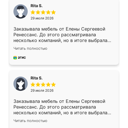
Rita S.
29 июля 2026
Заказывала мебель от Елены Сергеевой
Ренессанс. До этого рассматривала
несколько компаний, но в итоге выбрала
эту. Сначала обговорили условия, потом
Читать полностью
приехал замерщик, всё спокойно объяснил
и снял размеры. Изготовили в срок, с
доставкой тоже никаких проблем не
возникло. Сборку выполнили аккуратно,
мебель сразу встала на свое место без
Rita S.
каких-либо доработок. Качеством осталась
довольна, все выглядит так, как и ожидала.
29 июля 2026
Заказывала мебель от Елены Сергеевой
Ренессанс. До этого рассматривала
несколько компаний, но в итоге выбрала
эту. Сначала обговорили условия, потом
Читать полностью
приехал замерщик, всё спокойно объяснил