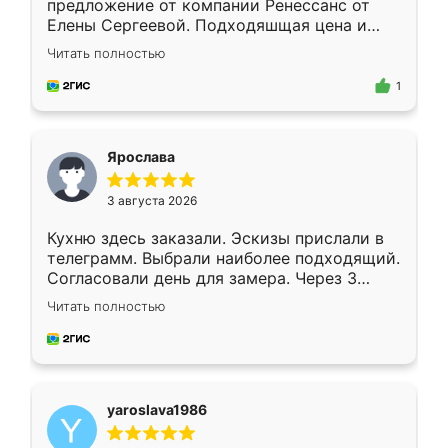
предложение от компании Ренессанс от
Елены Сергеевой. Подходяшщая цена и
короткие сроки изготовления. Приехавший
Читать полностью
для замера сотрудник Владислав
предложил по моему эскизу самый
1
подходящий вариант шкафа. Немного его
видоизменил, получилось даже лучше, чем
я хотела.
Ярослава
3 августа 2026
Кухню здесь заказали. Эскизы прислали в
телеграмм. Выбрали наиболее подходящий.
Согласовали день для замера. Через 3
недели кухня была уже готова. Остались
Читать полностью
довольны работой. Спасибо Ренессанс
мебель за качественную работу!
yaroslava1986