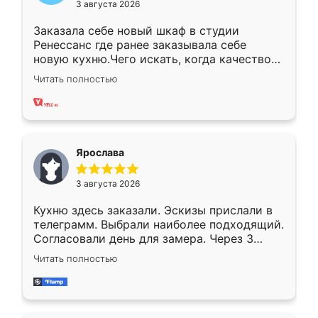
3 августа 2026
Заказала себе новый шкаф в студии
Ренессанс где ранее заказывала себе
новую кухню.Чего искать, когда качеством
вполне довольна. Служит кухня уже почти
Читать полностью
два года, нареканий нет.
Ярослава
3 августа 2026
Кухню здесь заказали. Эскизы прислали в
телеграмм. Выбрали наиболее подходящий.
Согласовали день для замера. Через 3
недели кухня была уже готова. Остались
Читать полностью
довольны работой. Спасибо Ренессанс
мебель за качественную работу!